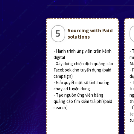
Sourcing with Paid
5
solutions
- Hành trình ứng viên trên kênh
- 
digital
me
- Xây dựng chiến dịch quảng cáo
Ma
Facebook cho tuyển dụng (paid
- 
campaign)
dụ
- Giải quyết một số tình huống
- 
chạy ad tuyển dụng
tu
- Tạo nguồn ứng viên bằng
ng
quảng cáo tìm kiếm trả phí (paid
th
search)
- 
te
tu