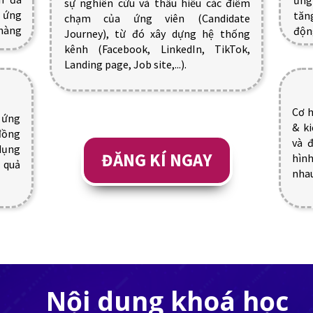
ứng
sự nghiên cứu và thấu hiểu các điểm
n ứng
tăn
chạm của ứng viên (Candidate
hàng
độn
Journey), từ đó xây dựng hệ thống
kênh (Facebook, LinkedIn, TikTok,
Landing page, Job site,...).
Cơ h
 ứng
& k
đồng
và đ
 dụng
ĐĂNG KÍ NGAY
hình
 quả
nhau
Nội dung khoá học