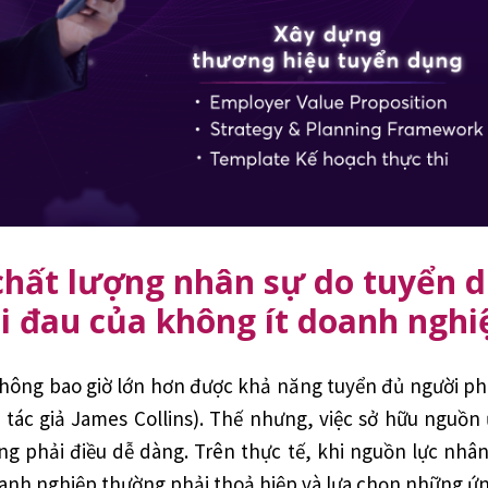
chất lượng nhân sự do tuyển 
i đau của không ít doanh ngh
hông bao giờ lớn hơn được khả năng tuyển đủ người phù
bởi tác giả James Collins). Thế nhưng, việc sở hữu nguồ
ng phải điều dễ dàng. Trên thực tế, khi nguồn lực nhân
anh nghiệp thường phải thoả hiệp và lựa chọn những ứn