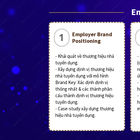
Em
Employer Brand
1
Positioning
- Khái quát về thương hiệu nhà
-
tuyển dụng.
(
- Xây dựng định vị thương hiệu
n
nhà tuyển dụng với mô hình
ứ
Brand Key: Xác định định vị
-
thống nhất & các thành phần
h
cấu thành định vị thương hiệu
-
tuyển dụng.
h
- Case-study xây dựng thương
m
hiệu nhà tuyển dụng.