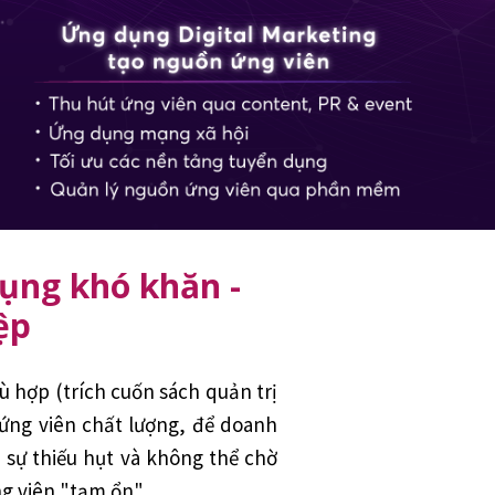
dụng khó khăn -
iệp
 hợp (trích cuốn sách quản trị
n ứng viên chất lượng, để doanh
 sự thiếu hụt và không thể chờ
g viên "tạm ổn".