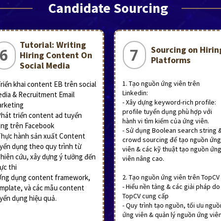
Candidate Sourcing
Tutorial: Writing
Sourcing on Hirin
7
6
Hiring Content On
Platforms
Social Media
1. Tạo nguồn ứng viên trên
Triển khai content EB trên social
Linkedin:
dia & Recruitment Email
- Xây dựng keyword-rich profile:
rketing
profile tuyển dụng phù hợp với
Phát triển content ad tuyển
hành vi tìm kiếm của ứng viên.
ng trên Facebook
- Sử dụng Boolean search string 
Thực hành sản xuất Content
crowd sourcing để tạo nguồn ứng
yển dụng theo quy trình từ
viên & các kỹ thuật tạo nguồn ứn
hiên cứu, xây dựng ý tưởng đến
viên nâng cao.
ực thi
Ứng dụng content framework,
2. Tạo nguồn ứng viên trên TopCV
- Hiểu nền tảng & các giải pháp do
mplate, và các mẫu content
TopCV cung cấp
yển dụng hiệu quả.
- Quy trình tạo nguồn, tối ưu nguồ
ứng viên & quản lý nguồn ứng viê