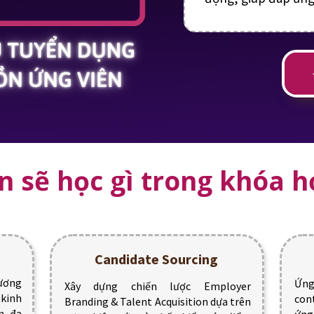
n sẽ học gì trong khóa h
Candidate Sourcing
hương
Ứng
Xây dựng chiến lược Employer
kinh
con
Branding & Talent Acquisition dựa trên
n đa