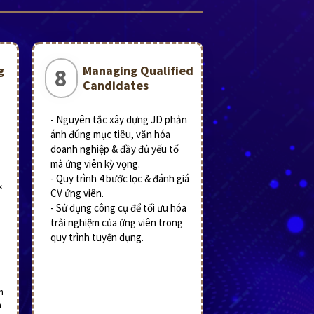
g
Managing Qualified
8
Candidates
- Nguyên tắc xây dựng JD phản
ánh đúng mục tiêu, văn hóa
doanh nghiệp & đầy đủ yếu tố
mà ứng viên kỳ vọng.
- Quy trình 4 bước lọc & đánh giá
&
CV ứng viên.
- Sử dụng công cụ để tối ưu hóa
g
trải nghiệm của ứng viên trong
quy trình tuyển dụng.
n
n