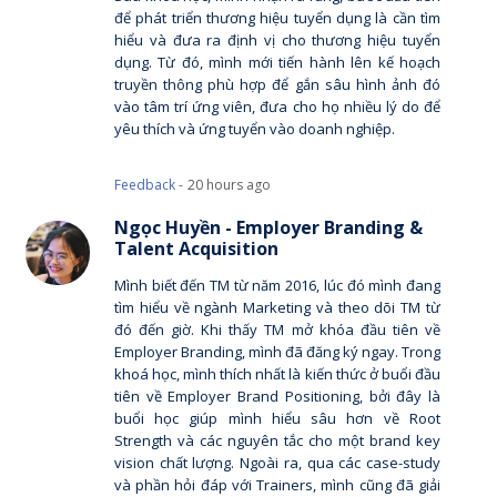
để phát triển thương hiệu tuyển dụng là cần tìm
hiểu và đưa ra định vị cho thương hiệu tuyển
dụng. Từ đó, mình mới tiến hành lên kế hoạch
truyền thông phù hợp để gắn sâu hình ảnh đó
vào tâm trí ứng viên, đưa cho họ nhiều lý do để
yêu thích và ứng tuyển vào doanh nghiệp.
Feedback -
20 hours ago
Ngọc Huyền - Employer Branding &
Talent Acquisition
Mình biết đến TM từ năm 2016, lúc đó mình đang
tìm hiểu về ngành Marketing và theo dõi TM từ
đó đến giờ. Khi thấy TM mở khóa đầu tiên về
Employer Branding, mình đã đăng ký ngay. Trong
khoá học, mình thích nhất là kiến thức ở buổi đầu
tiên về Employer Brand Positioning, bởi đây là
buổi học giúp mình hiểu sâu hơn về Root
Strength và các nguyên tắc cho một brand key
vision chất lượng. Ngoài ra, qua các case-study
và phần hỏi đáp với Trainers, mình cũng đã giải