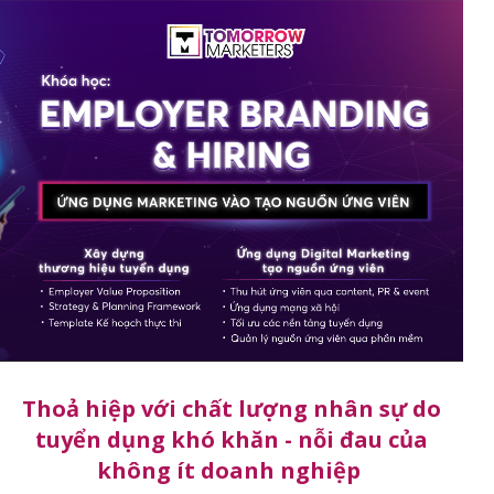
Thoả hiệp với chất lượng nhân sự do
tuyển dụng khó khăn - nỗi đau của
không ít doanh nghiệp