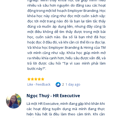
nghiệp. Mình thấy khóa học đã giúp mình hiểu
nhiều và sâu hơn nguyên do đằng sau các hoạt
động trong một kế hoạch Employer Branding. Học
khóa học này cũng như đọc một cuốn sách vậy:
đọc tới một trang nào đó là bạn lại tấm tắc thấy
đúng và muốn áp dụng liền, nhưng đây cũng là
một điều không dễ tìm thấy được trong một bài
học, cuốn sách nào. Đa số là bạn nhớ đã học
hoặc đọc ở đâu đó, và khi cần có thể lôi ra đọc lại.
Và khóa học Employer Branding & Hiring của TM
với mình cũng như vậy. Khóa học giúp mình mở
ra nhiều khía cạnh hơn, hiểu sâu được vấn đề, và
trả lời được câu hỏi “Tại vì sao mình phải làm
bước này?”.
Like - Feedback
2
1 day ago
Ngọc Thuý - HR Executive
Là một HR Executive, mình đang gặp khó khăn khi
các hoạt động tuyển dụng mà mình đang thực
hiện hầu hết là đều làm theo cảm tính. Khi cần