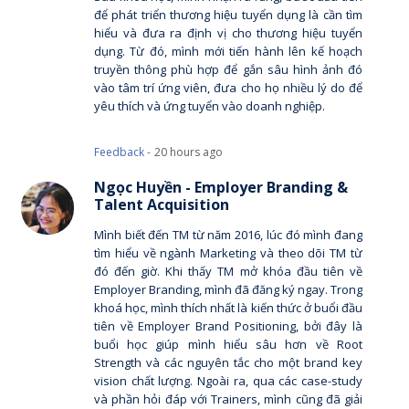
để phát triển thương hiệu tuyển dụng là cần tìm
hiểu và đưa ra định vị cho thương hiệu tuyển
dụng. Từ đó, mình mới tiến hành lên kế hoạch
truyền thông phù hợp để gắn sâu hình ảnh đó
vào tâm trí ứng viên, đưa cho họ nhiều lý do để
yêu thích và ứng tuyển vào doanh nghiệp.
Feedback -
20 hours ago
Ngọc Huyền - Employer Branding &
Talent Acquisition
Mình biết đến TM từ năm 2016, lúc đó mình đang
tìm hiểu về ngành Marketing và theo dõi TM từ
đó đến giờ. Khi thấy TM mở khóa đầu tiên về
Employer Branding, mình đã đăng ký ngay. Trong
khoá học, mình thích nhất là kiến thức ở buổi đầu
tiên về Employer Brand Positioning, bởi đây là
buổi học giúp mình hiểu sâu hơn về Root
Strength và các nguyên tắc cho một brand key
vision chất lượng. Ngoài ra, qua các case-study
và phần hỏi đáp với Trainers, mình cũng đã giải