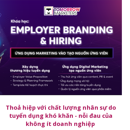
Thoả hiệp với chất lượng nhân sự do
tuyển dụng khó khăn - nỗi đau của
không ít doanh nghiệp