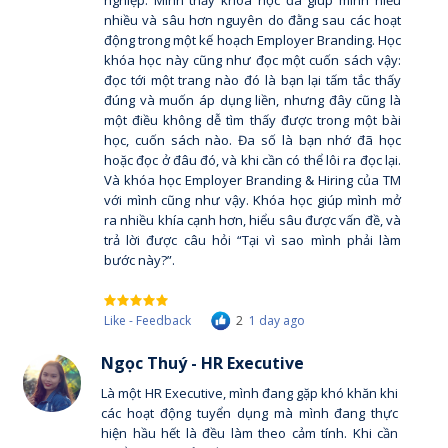
nghiệp. Mình thấy khóa học đã giúp mình hiểu
nhiều và sâu hơn nguyên do đằng sau các hoạt
động trong một kế hoạch Employer Branding. Học
khóa học này cũng như đọc một cuốn sách vậy:
đọc tới một trang nào đó là bạn lại tấm tắc thấy
đúng và muốn áp dụng liền, nhưng đây cũng là
một điều không dễ tìm thấy được trong một bài
học, cuốn sách nào. Đa số là bạn nhớ đã học
hoặc đọc ở đâu đó, và khi cần có thể lôi ra đọc lại.
Và khóa học Employer Branding & Hiring của TM
với mình cũng như vậy. Khóa học giúp mình mở
ra nhiều khía cạnh hơn, hiểu sâu được vấn đề, và
trả lời được câu hỏi “Tại vì sao mình phải làm
bước này?”.
Like - Feedback
2
1 day ago
Ngọc Thuý - HR Executive
Là một HR Executive, mình đang gặp khó khăn khi
các hoạt động tuyển dụng mà mình đang thực
hiện hầu hết là đều làm theo cảm tính. Khi cần