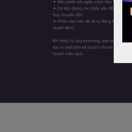
✦ Nên phân bổ ngân sách như thế nào g
✦ Dữ liệu đang cho thấy vấn đề nằm ở atte
hay chuyển đổi?
✦ Phần nào nên để AI tự động hóa và ph
quyết định?
Khi thiếu tư duy planning, bạn không thể
tạo ra một bản kế hoạch nhanh hơn, nhưn
hoạch hiệu quả