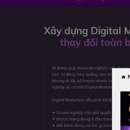
Xây dựng Digital 
thay đổi toàn 
AI đang giúp marketer nghiên cứu nhanh 
hơn, tự động hóa quảng cáo và phân tích d
🔥 
Nhưng AI lập kế hoạch nhanh hơn không 
nghiệp sẽ có một Digital Marketing Plan 
Digital Marketers vẫn phải trả lời được n
✦ Doanh nghiệp cần giải quyết mục tiêu 
✦ Khách hàng đang ở đâu trong hành tr
✦ Mỗi kênh đóng vai trò gì trong funnel?