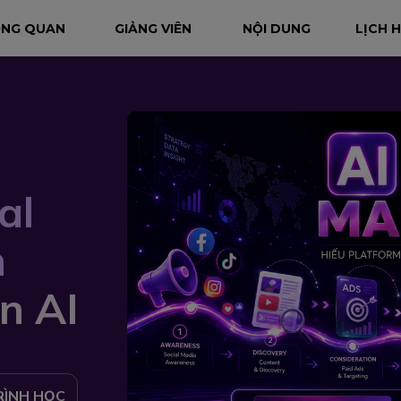
NG QUAN
GIẢNG VIÊN
NỘI DUNG
LỊCH 
al
n
n AI
RÌNH HỌC