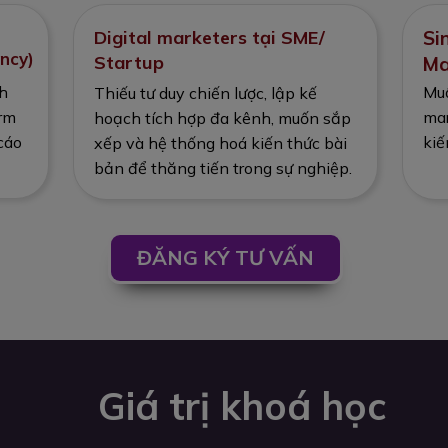
Digital marketers tại SME/
Si
ncy)
Startup
Ma
Muố
ch
Thiếu tư duy chiến lược, lập kế
mar
orm
hoạch tích hợp đa kênh, muốn sắp
kiế
cáo
xếp và hệ thống hoá kiến thức bài
bản để thăng tiến trong sự nghiệp.
ĐĂNG KÝ TƯ VẤN
Giá trị khoá học