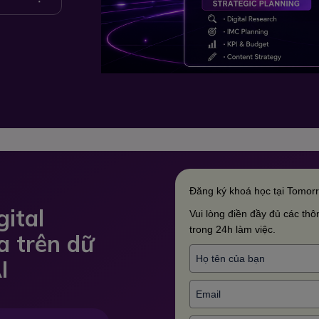
Đăng ký khoá học tại Tomor
gital
Vui lòng điền đầy đủ các thôn
trong 24h làm việc.
a trên dữ
I