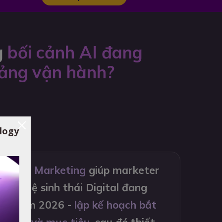
g
bối cảnh AI đang
tảng vận hành?
logy
Digital Marketing
giúp marketer
n bộ hệ sinh thái Digital đang
ong năm 2026 -
lập kế hoạch bắt