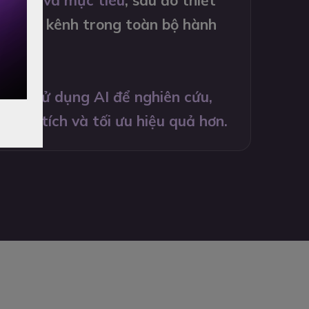
 hàng và mục tiêu
, sau đó thiết
ủa từng kênh trong toàn bộ hành
đổi.
ó thể sử dụng AI để nghiên cứu,
 phân tích và tối ưu hiệu quả hơn.