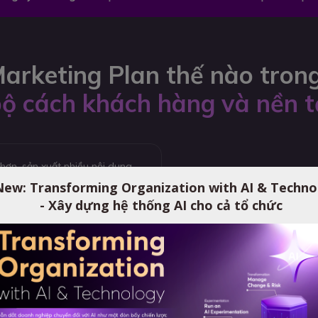
Marketing Plan thế nào tron
bộ cách khách hàng và nền 
hơn, sản xuất nhiều nội dung
ữ liệu chỉ trong vài phút.
New: Transforming Organization with AI & Techno
đồng nghĩa với việc doanh
- Xây dựng hệ thống AI cho cả tổ chức
hiệu quả.
“
Khóa học
AI 
hững câu hỏi quan trọng:
hiểu cách toà
nào bằng Digital Marketing?
vận hành tr
ình mua hàng?