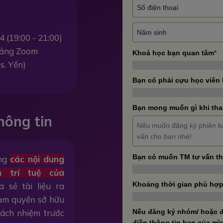
4 (19:00 - 21:00)
 tảng Zoom
Khoá học bạn quan tâm
*
s. Yến)
Bạn có phải cựu học viên
Bạn mong muốn gì khi tha
hông tin
Bạn có muốn TM tư vấn t
ằng
các nội dung
n trí tuệ của
Khoảng thời gian phù hợp
a sẻ tài liệu ra
hạm quyền sở hữu
trách nhiệm trước
Nếu đăng ký nhóm/ hoặc đ
điền thông tin bạn của mì