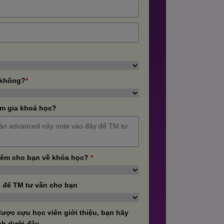
 không?
*
m gia khoá học?
hêm cho bạn về khóa học?
*
 để TM tư vấn cho bạn
ược cựu học viên giới thiệu, bạn hãy
nh dưới đây