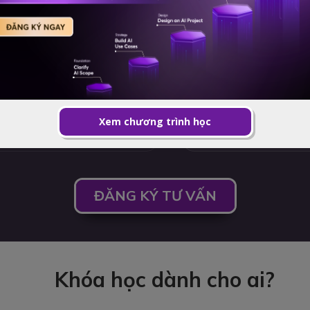
đầu từ khách
iữa các kênh?
ntion, traffic, landing page
kế vai trò c
trình chuyển 
ần nào vẫn cần marketer ra
Từ đó, bạn c
 đánh giá kết quả của AI. Bạn
g chưa chắc đó là một kế
lập kế hoạch,
Xem chương trình học
ĐĂNG KÝ TƯ VẤN
Khóa học dành cho ai?