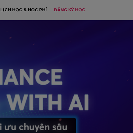
LỊCH HỌC & HỌC PHÍ
ĐĂNG KÝ HỌC