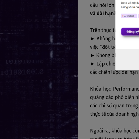
câu hỏi lớn của doanh
và dài hạn?”
Trên thực tế, trong qu
► Không hiểu rõ hành
việc "đốt tiền" mà kh
► Không biết đầu tư, 
► Lập chiến lược quả
các chiến lược dài hạ
Khóa học Performance
quảng cáo phổ biến nh
các chỉ số quan trọn
thực tế của doanh nghi
Ngoài ra, khóa học cò