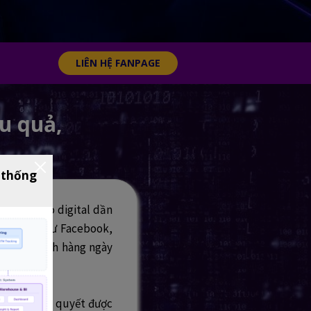
LIÊN HỆ FANPAGE
u quả,
 thống
h quảng cáo digital dần
hổ biến như Facebook,
hết và khách hàng ngày
à phải giải quyết được