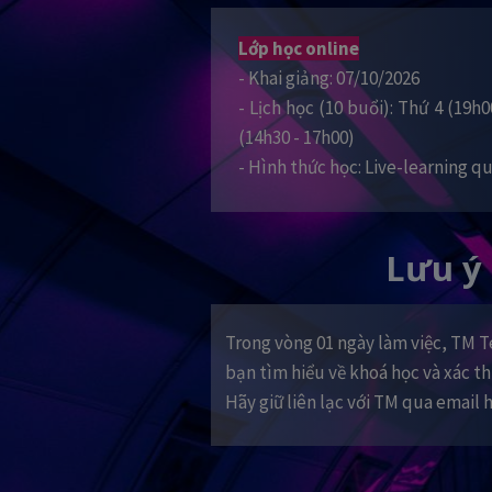
Lớp học online
- Khai giảng: 07/10/2026
- Lịch học (10 buổi): Thứ 4 (19h0
(14h30 - 17h00)
- Hình thức học: Live-learning 
Lưu ý
Trong vòng 01 ngày làm việc, TM Te
bạn tìm hiểu về khoá học và xác t
Hãy giữ liên lạc với TM qua email 