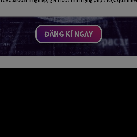
n đề của doanh nghiệp, giảm bớt tình trạng phụ thuộc quá nhiề
ĐĂNG KÍ NGAY