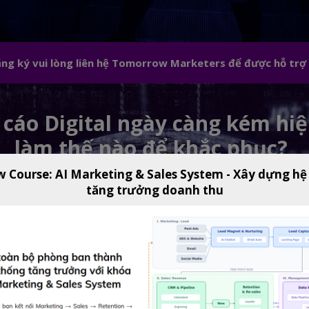
đăng ký vui lòng liên hệ Tomorrow Marketers để được hỗ trợ
cáo Digital ngày càng kém hiệ
làm thế nào để khắc phục?
w Course: AI Marketing & Sales System - Xây dựng hệ
tăng trưởng doanh thu
igital marketing đều đang phải đối mặt với tình trạng các kên
 quả theo thời gian, đặc biệt với các nền tảng quảng cáo p
bởi hành trình khách hàng đang trở nên phức tạp hơn bao giờ 
ởng vào quảng cáo khi ra quyết định mua hàng.
 này, không thể dừng ở việc “booking” quảng cáo đơn thuần, m