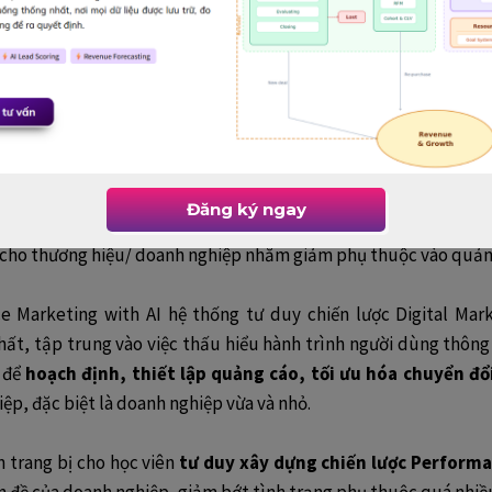
 nghiệp đó là
“Làm sao để tối ưu hóa chuyển đổi khách hàng
á trình tự triển khai chạy quảng cáo, doanh nghiệp gặp rất nhi
 trình của người dùng, các hình thức quảng cáo, cách phân p
ông mang lại hiệu quả tương xứng.
phân bổ ngân sách vào các campaign như thế nào, quản lý và đo 
Đăng ký ngay
ng cáo chỉ cho mục tiêu ngắn hạn, chưa tận dụng được chi phí
n cho thương hiệu/ doanh nghiệp nhằm giảm phụ thuộc vào quản
 Marketing with AI hệ thống tư duy chiến lược Digital Mark
ất, tập trung vào việc thấu hiểu hành trình người dùng thông 
g để
hoạch định, thiết lập quảng cáo, tối ưu hóa chuyển đổ
ệp, đặc biệt là doanh nghiệp vừa và nhỏ.
n trang bị cho học viên
tư duy xây dựng chiến lược Performa