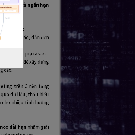
 cả trong cả ngắn hạn
ều khó khăn:
hối quảng cáo, dẫn đến
lường hiệu quả ra sao.
 quảng cáo để xây dựng
g cáo.
eting trên 3 nền tảng
qua dữ liệu, thấu hiểu
i
cho nhiều tình huống
nce dài hạn
nhằm giải