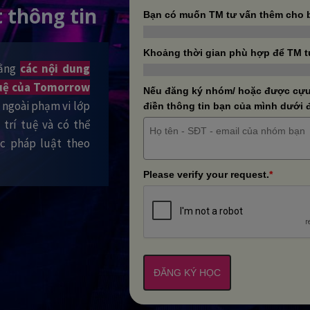
 thông tin
Bạn có muốn TM tư vấn thêm cho 
Khoảng thời gian phù hợp để TM t
rằng
các nội dung
 tuệ của Tomorrow
Nếu đăng ký nhóm/ hoặc được cựu 
ra ngoài phạm vi lớp
điền thông tin bạn của mình dưới 
trí tuệ và có thể
ớc pháp luật theo
Please verify your request.
*
ĐĂNG KÝ HỌC