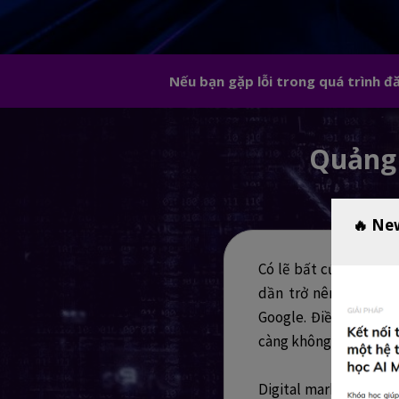
Nếu bạn gặp lỗi trong quá trình 
Quảng 
🔥 Ne
Có lẽ bất cứ ai làm d
dần trở nên kém hiệu
Google. Điều này là 
càng không còn tin tư
Digital marketers lúc