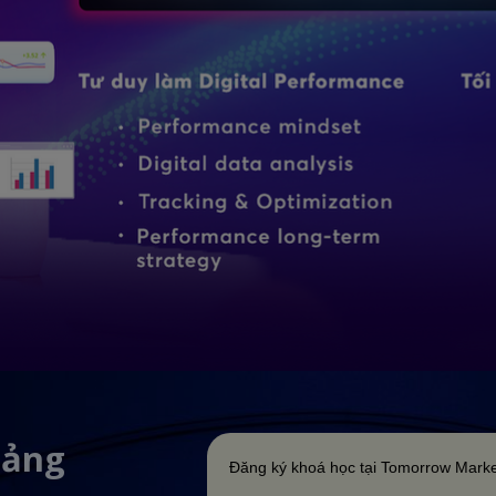
iảng
Đăng ký khoá học tại Tomorrow Marke