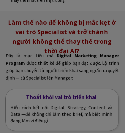
thay thế nhất trên thị trường.
Làm thế nào để không bị mắc kẹt ở
vai trò Specialist và trở thành
người không thể thay thế trong
thời đại AI?
Đây là mục tiêu mà
Digital Marketing Manager
Program
được thiết kế để giúp bạn đạt được. Lộ trình
giúp bạn chuyển từ người triển khai sang người ra quyết
định — từ Specialist lên Manager:
Thoát khỏi vai trò triển khai
Hiểu cách kết nối Digital, Strategy, Content và
Data —để không chỉ làm theo brief, mà biết mình
đang làm vì điều gì.