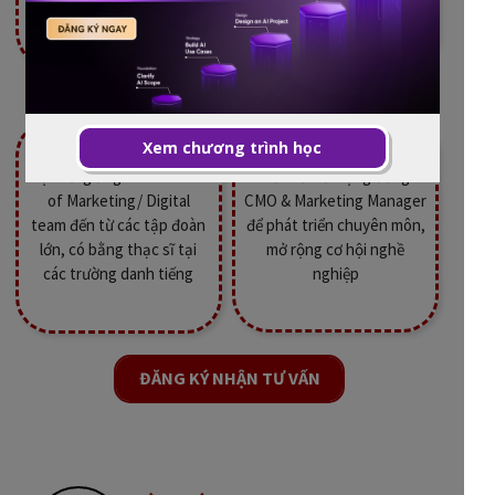
và Leadership/
of Marketing top đầu thế
Management từ FTU
giới
Xem chương trình học
Học với giảng viên là Head
Kết nối với cộng đồng
of Marketing/ Digital
CMO & Marketing Manager
team đến từ các tập đoàn
để phát triển chuyên môn,
lớn, có bằng thạc sĩ tại
mở rộng cơ hội nghề
các trường danh tiếng
nghiệp
ĐĂNG KÝ NHẬN TƯ VẤN