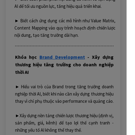
AI để tối ưu nguồn lực, tăng hiệu quả triển khai.
► Biết cách ứng dụng các mô hình như Value Matrix,
Content Mapping vào quy trình hoạch định chiến lược
nội dung, tạo tăng trưởng dài hạn.
Khóa học
Brand Development
- Xây dựng
thương hiệu tăng trường cho doanh nghiệp
thời AI
► Hiểu vai trò của Brand trong tăng trưởng doanh
nghiệp thời AI, biết khi nào cần xây dựng thương hiệu
thay vì chỉ phụ thuộc vào performance và quảng cáo.
►Xây dựng nền tảng chiến lược thương hiệu (định vị,
sản phẩm, giá, kênh) để tạo lợi thế cạnh tranh -
những yếu tố AI không thể thay thế.