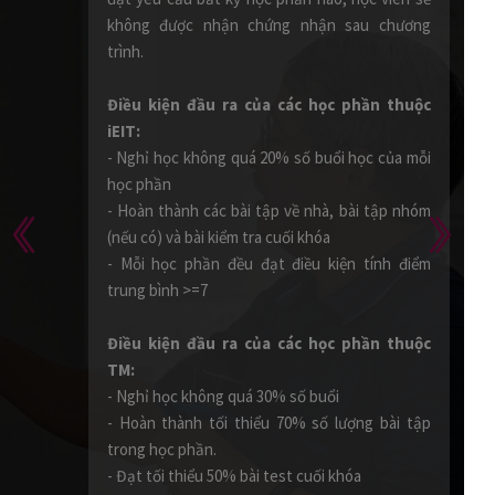
sau hoặc iEIT sẽ cung cấp record bài giảng để
xem và truy cập trong 01 tháng (trong trường
hợp học viên có thông báo xin nghỉ với quản lý
lớp). Học viên học record và hoàn thành bài
kiểm tra trong vòng 01 tháng vẫn sẽ được tính
là đạt.
Chính sách học bù của các học phần thuộc
TM:
Học viên được học bù tối đa 2 buổi (đối với các
khoá từ 6 buổi trở lên) và 1 buổi đối với các khoá
có 4 buổi học. Học bù sẽ học cùng khoá sau, dự
kiến khai giảng cách khoá học viên theo học 1-2
tháng. Thời hạn học bù tương ứng với 2 lần khai
giảng của khoá tiếp theo (sau khoá học viên
theo học).