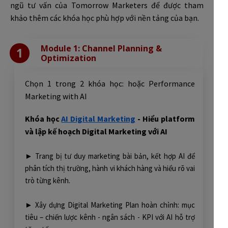
ngũ tư vấn của Tomorrow Marketers để được tham
khảo thêm các khóa học phù hợp với nền tảng của bạn.
Module 1: Channel Planning &
1
Optimization
Chọn 1 trong 2 khóa học: hoặc Performance
Marketing with AI
Khóa học
AI Digital Marketing
- Hiểu platform
và lập kế hoạch Digital Marketing với AI
► Trang bị tư duy marketing bài bản, kết hợp AI để
phân tích thị trường, hành vi khách hàng và hiểu rõ vai
trò từng kênh.
► Xây dựng Digital Marketing Plan hoàn chỉnh: mục
tiêu – chiến lược kênh - ngân sách - KPI với AI hỗ trợ