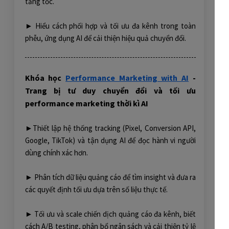
tăng tốc.
► Hiểu cách phối hợp và tối ưu đa kênh trong toàn
phễu, ứng dụng AI để cải thiện hiệu quả chuyển đổi.
Khóa học
Performance Marketing with AI
-
Trang bị tư duy chuyển đổi và tối ưu
performance marketing thời kì AI
►Thiết lập hệ thống tracking (Pixel, Conversion API,
Google, TikTok) và tận dụng AI để đọc hành vi người
dùng chính xác hơn.
► Phân tích dữ liệu quảng cáo để tìm insight và đưa ra
các quyết định tối ưu dựa trên số liệu thực tế.
► Tối ưu và scale chiến dịch quảng cáo đa kênh, biết
cách A/B testing, phân bổ ngân sách và cải thiện tỷ lệ