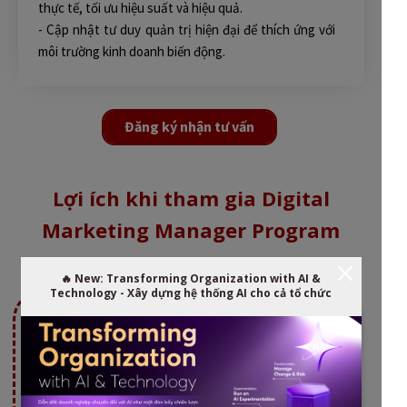
thực tế, tối ưu hiệu suất và hiệu quả.
- Cập nhật tư duy quản trị hiện đại để thích ứng với
môi trường kinh doanh biến động.
Đăng ký nhận tư vấn
Lợi ích khi tham gia Digital
Marketing Manager Program
🔥 New: Transforming Organization with AI &
Technology - Xây dựng hệ thống AI cho cả tổ chức
Kết hợp chuyên môn
Tiếp cận phương pháp
đào tạo Digital
Case Method thực chiến,
Marketing từ
và giáo trình chuẩn
Tomorrow Marketers
World-class MBA/ Master