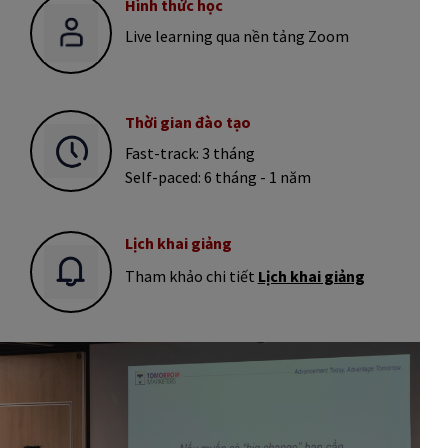
Hình thức học
Live learning qua nền tảng Zoom
Thời gian đào tạo
Fast-track: 3 tháng
Self-paced: 6 tháng - 1 năm
Lịch khai giảng
Tham khảo chi tiết
Lịch khai giảng