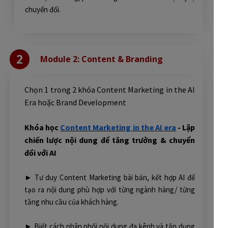
chuyển đổi.
2
Module 2: Content & Branding
Chọn 1 trong 2 khóa Content Marketing in the AI
Era hoặc Brand Development
Khóa học
Content Marketing in the AI era
- Lập
chiến lược nội dung để tăng trưởng & chuyển
đổi với AI
► Tư duy Content Marketing bài bản, kết hợp AI để
tạo ra nội dung phù hợp với từng ngành hàng/ từng
tầng nhu cầu của khách hàng.
► Biết cách phân phối nội dung đa kênh và tận dụng