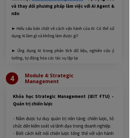
và thay đổi phương pháp làm việc với AI Agent &
n8n
► Hiểu sâu bản chất về cách vận hành của AI: Có thể sử
dụng AI làm gì và không làm được gì?
► Ứng dụng AI trong phân tích dữ liệu, nghiên cứu ý
tưởng, tự động hóa các tác vụ lặp lại
Module 4: Strategic
4
Management
Khóa học Strategic Management (IEIT FTU) -
Quản trị chiến lược
- Nắm được tư duy quản trị nền tảng: chiến lược, tổ
chức đến kiểm soát và lãnh đạo trong doanh nghiệp.
- Biết cách kết nối chiến lược tổng thể với vận hành