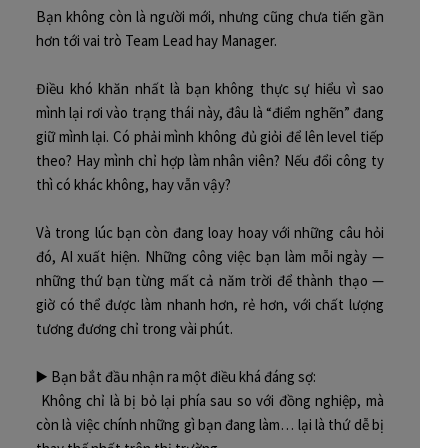
Bạn không còn là người mới, nhưng cũng chưa tiến gần
hơn tới vai trò Team Lead hay Manager.
Điều khó khăn nhất là bạn không thực sự hiểu vì sao
mình lại rơi vào trạng thái này, đâu là “điểm nghẽn” đang
giữ mình lại. Có phải mình không đủ giỏi để lên level tiếp
theo? Hay mình chỉ hợp làm nhân viên? Nếu đổi công ty
thì có khác không, hay vẫn vậy?
Và trong lúc bạn còn đang loay hoay với những câu hỏi
đó, AI xuất hiện. Những công việc bạn làm mỗi ngày —
những thứ bạn từng mất cả năm trời để thành thạo —
giờ có thể được làm nhanh hơn, rẻ hơn, với chất lượng
tương đương chỉ trong vài phút.
▶️ Bạn bắt đầu nhận ra một điều khá đáng sợ:
Không chỉ là bị bỏ lại phía sau so với đồng nghiệp, mà
còn là việc chính những gì bạn đang làm… lại là thứ dễ bị