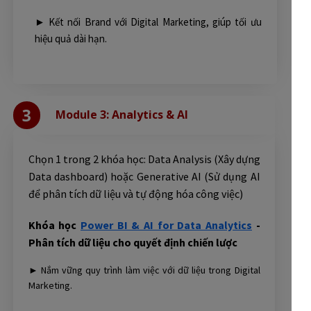
► Kết nối Brand với Digital Marketing, giúp tối ưu
hiệu quả dài hạn.
3
Module 3: Analytics & AI
Chọn 1 trong 2 khóa học: Data Analysis (Xây dựng
Data dashboard) hoặc Generative AI (Sử dụng AI
để phân tích dữ liệu và tự động hóa công việc)
Khóa học
Power BI & AI for Data Analytics
-
Phân tích dữ liệu cho quyết định chiến lược
► Nắm vững quy trình làm việc với dữ liệu trong Digital
Marketing.