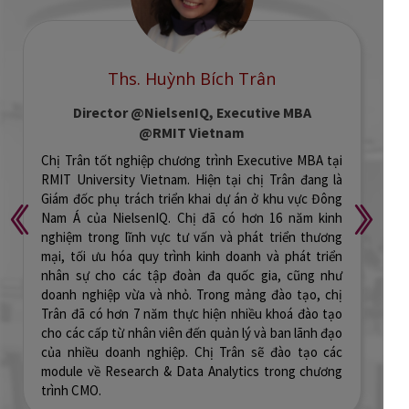
Anh Nguyễn Duy Tường
Chief Digital Marketing Officer @National
Citizen Bank
Anh Nguyễn Duy Tường có hơn 14 năm kinh nghiệm
trong lĩnh vực Digital Marketing. Anh đảm nhiệm
nhiều vai trò từ thực thi cho tới quản lý cấp cao tại
các ngân hàng lớn như: Head Of Digital Marketing
(Retail Banking) @VPBank, Head of Marketing
@VietinBank, Digital Marketing & Magnet Program
Director @MSB. Anh Tường có hơn 3 năm kinh
nghiệm đào tạo tại Tomorrow Marketers và nhiều
SME/ Startup về các mảng Growth & Performance
Marketing. Hiện tại, anh đang làm việc tại Ngân hàng
TMCP Quốc Dân với vị trí Chief Digital Marketing
Officer.