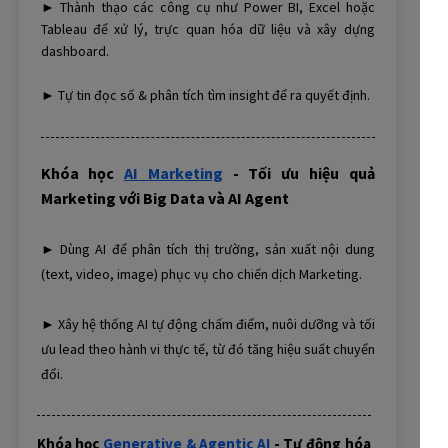
► Thành thạo các công cụ như Power BI, Excel hoặc
Tableau để xử lý, trực quan hóa dữ liệu và xây dựng
dashboard.
► Tự tin đọc số & phân tích tìm insight để ra quyết định.
Khóa học
AI Marketing
- Tối ưu hiệu quả
Marketing với Big Data và AI Agent
► Dùng AI để phân tích thị trường, sản xuất nội dung
(text, video, image) phục vụ cho chiến dịch Marketing.
► Xây hệ thống AI tự động chấm điểm, nuôi dưỡng và tối
ưu lead theo hành vi thực tế, từ đó tăng hiệu suất chuyển
đổi.
Khóa học
Generative & Agentic AI
- Tự động hóa