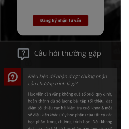
Đăng ký nhận tư vấn
Câu hỏi thường gặp
Trong điều kiện bất khả kháng tôi buộc
phải vắng mặt trong một trong các
buổi học thì tôi có thể được học bù
không?
Chính sách học bù của các học phần thuộc
iEIT:
- Học viên có thể học bù tối đa 01 buổi vào khóa