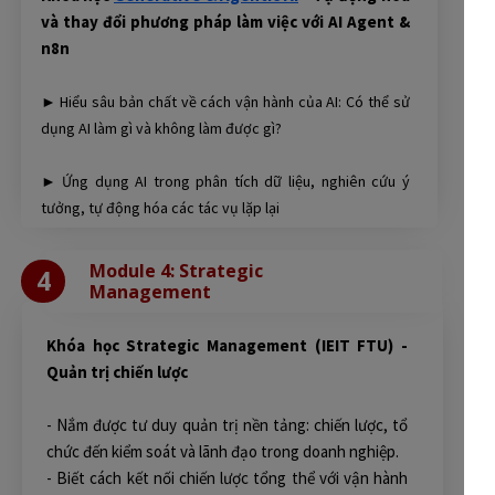
và thay đổi phương pháp làm việc với AI Agent &
n8n
► Hiểu sâu bản chất về cách vận hành của AI: Có thể sử
dụng AI làm gì và không làm được gì?
► Ứng dụng AI trong phân tích dữ liệu, nghiên cứu ý
tưởng, tự động hóa các tác vụ lặp lại
Module 4: Strategic
4
Management
Khóa học Strategic Management (IEIT FTU) -
Quản trị chiến lược
- Nắm được tư duy quản trị nền tảng: chiến lược, tổ
chức đến kiểm soát và lãnh đạo trong doanh nghiệp.
- Biết cách kết nối chiến lược tổng thể với vận hành