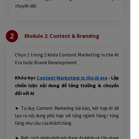
chuyển đổi.
2
Module 2: Content & Branding
Chọn 1 trong 2 khóa Content Marketing in the AI
Era hoặc Brand Development
Khóa học
Content Marketing in the AI era
- Lập
chiến lược nội dung để tăng trưởng & chuyển
đổi với AI
► Tư duy Content Marketing bài bản, kết hợp AI để
tạo ra nội dung phù hợp với từng ngành hàng/ từng
tầng nhu cầu của khách hàng.
► Biết cách phân phối nội dung đa kênh và tận dụng