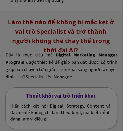
thay thế nhất trên thị trường.
Làm thế nào để không bị mắc kẹt ở
vai trò Specialist và trở thành
người không thể thay thế trong
thời đại AI?
Đây là mục tiêu mà
Digital Marketing Manager
Program
được thiết kế để giúp bạn đạt được. Lộ trình
giúp bạn chuyển từ người triển khai sang người ra quyết
định — từ Specialist lên Manager:
Thoát khỏi vai trò triển khai
Hiểu cách kết nối Digital, Strategy, Content và
Data —để không chỉ làm theo brief, mà biết mình
đang làm vì điều gì.