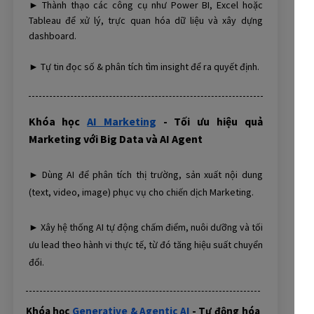
► Thành thạo các công cụ như Power BI, Excel hoặc
Tableau để xử lý, trực quan hóa dữ liệu và xây dựng
dashboard.
► Tự tin đọc số & phân tích tìm insight để ra quyết định.
Khóa học
AI Marketing
- Tối ưu hiệu quả
Marketing với Big Data và AI Agent
► Dùng AI để phân tích thị trường, sản xuất nội dung
(text, video, image) phục vụ cho chiến dịch Marketing.
► Xây hệ thống AI tự động chấm điểm, nuôi dưỡng và tối
ưu lead theo hành vi thực tế, từ đó tăng hiệu suất chuyển
đổi.
Khóa học
Generative & Agentic AI
- Tự động hóa