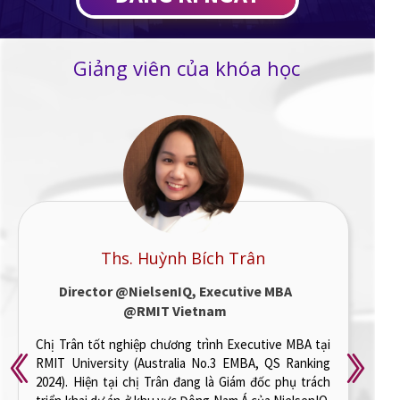
Giảng viên của khóa học
TS. Nguyễn Trường Giang
PhD, Computational and Quantum
Modeling @National University of
Singapore,
Senior Modeler at Risk Management
Division @SHBFinance
Anh Giang tốt nghiệp Tiến sĩ ngành Computational and
Quantum Modeling tại Đại học Quốc gia Singapore