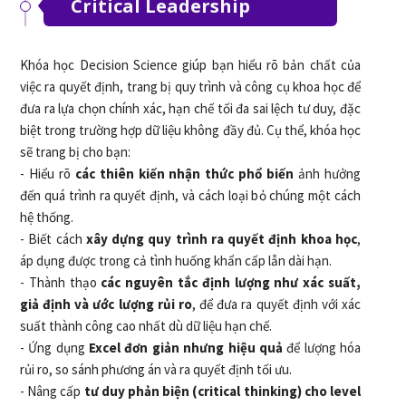
Critical Leadership
Khóa học Decision Science giúp bạn hiểu rõ bản chất của
việc ra quyết định, trang bị quy trình và công cụ khoa học để
đưa ra lựa chọn chính xác, hạn chế tối đa sai lệch tư duy, đặc
biệt trong trường hợp dữ liệu không đầy đủ. Cụ thể, khóa học
sẽ trang bị cho bạn:
- Hiểu rõ
các thiên kiến nhận thức phổ biến
ảnh hưởng
đến quá trình ra quyết định, và cách loại bỏ chúng một cách
hệ thống.
- Biết cách
xây dựng quy trình ra quyết định khoa học
,
áp dụng được trong cả tình huống khẩn cấp lẫn dài hạn.
- Thành thạo
các nguyên tắc định lượng như xác suất,
giả định và ước lượng rủi ro
, để đưa ra quyết định với xác
suất thành công cao nhất dù dữ liệu hạn chế.
- Ứng dụng
Excel đơn giản nhưng hiệu quả
để lượng hóa
rủi ro, so sánh phương án và ra quyết định tối ưu.
- Nâng cấp
tư duy phản biện (critical thinking) cho level