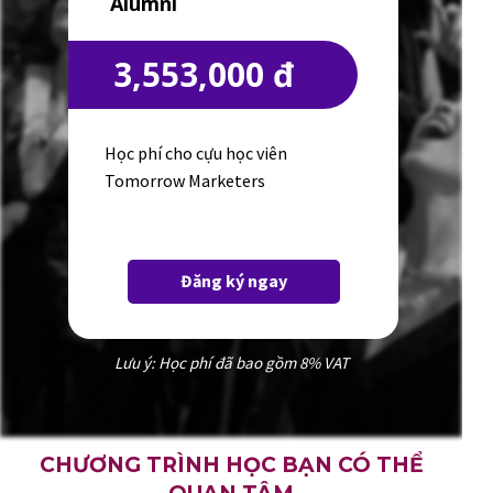
Alumni
3,553,000 đ
Học phí cho cựu học viên
Tomorrow Marketers
Đăng ký ngay
Lưu ý: Học phí đã bao gồm 8% VAT
CHƯƠNG TRÌNH HỌC BẠN CÓ THỂ