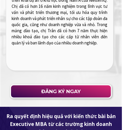
(Global No.8 University, QS Ranking 2025). Anh có 4
năm làm Computational Researcher tại NUS, tham gia
thiết kế và áp dụng các mô hình tính toán để giải quyết
các vấn đề lượng tử phức tạp, triển khai và thử nghiệm
các thuật toán lượng tử được viết bằng Fortran và
Python. Anh cũng có khoảng 3 năm trợ giảng tại
chương trình học Computational Thinking &
Programming tại NUS. Hiện tại, anh đang là Senior
Modeler tại Risk Management Division SHBFinance,
anh sử dụng AI, Python, R, hoặc SAS phân tích dữ liệu
và thiết kế các thuật toán để phát triển và quản lý các
mô hình phân tích rủi ro tài chính.
ĐĂNG KÝ NGAY
Ra quyết định hiệu quả với kiến thức bài bản
Executive MBA từ các trường kinh doanh