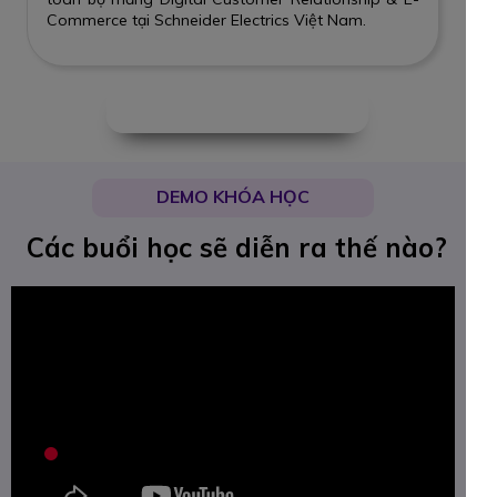
Commerce tại Schneider Electrics Việt Nam.
ĐĂNG KÍ NGAY
DEMO KHÓA HỌC
Các buổi học sẽ diễn ra thế nào?