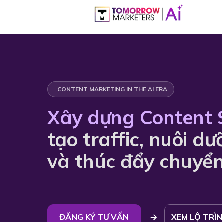
CONTENT MARKETING IN THE AI ERA
Xây dựng Content 
tạo traffic, nuôi d
và thúc đẩy chuyển
ĐĂNG KÝ TƯ VẤN
XEM LỘ TRÌ