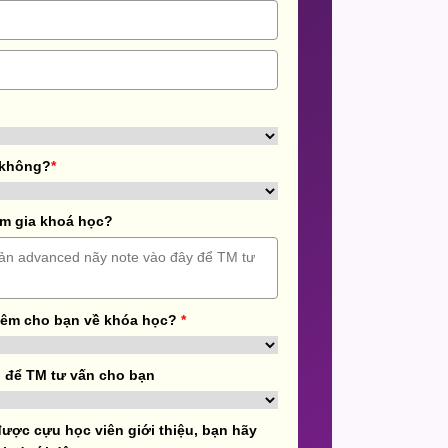
 không?
*
m gia khoá học?
hêm cho bạn về khóa học?
*
 để TM tư vấn cho bạn
ược cựu học viên giới thiệu, bạn hãy