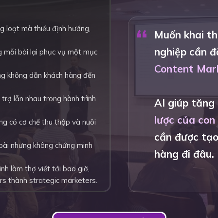
“
g loạt mà thiếu định hướng,
Muốn khai th
nghiệp cần đ
g mỗi bài lại phục vụ một mục
Content Mark
ng không dẫn khách hàng đến
trợ lẫn nhau trong hành trình
AI giúp tăng
lược của con
ông có cơ chế thu thập và nuôi
cần được tạo
 bài nhưng không chứng minh
hàng đi đâu.
nh làm thợ viết tới bao giờ,
rs thành strategic marketers.