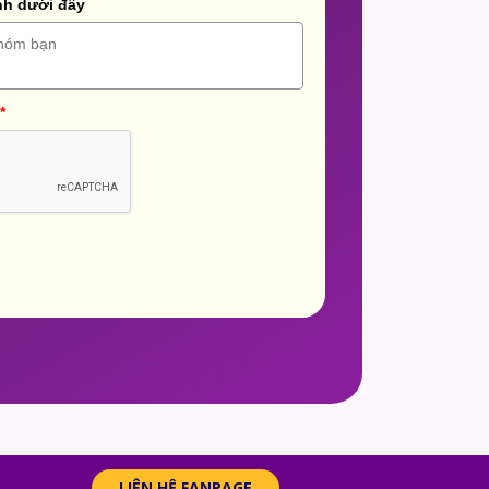
nh dưới đây
*
LIÊN HỆ FANPAGE