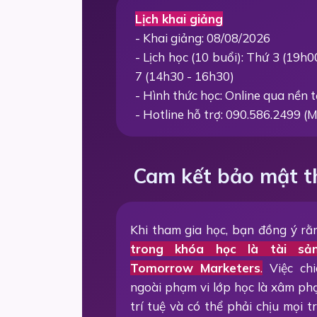
Lịch khai giảng
- Khai giảng: 08/08/2026
- Lịch học (10 buổi): Thứ 3 (19h
7 (14h30 - 16h30)
- Hình thức học: Online qua nền
- Hotline hỗ trợ: 090.586.2499 (M
Cam kết bảo mật t
Khi tham gia học, bạn đồng ý r
trong khóa học là tài sả
Tomorrow Marketers
.
Việc chi
ngoài phạm vi lớp học là xâm p
trí tuệ và có thể phải chịu mọi 