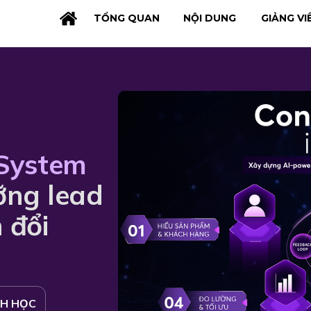
TỔNG QUAN
NỘI DUNG
GIẢNG VI
System
ưỡng lead
 đổi
NH HỌC