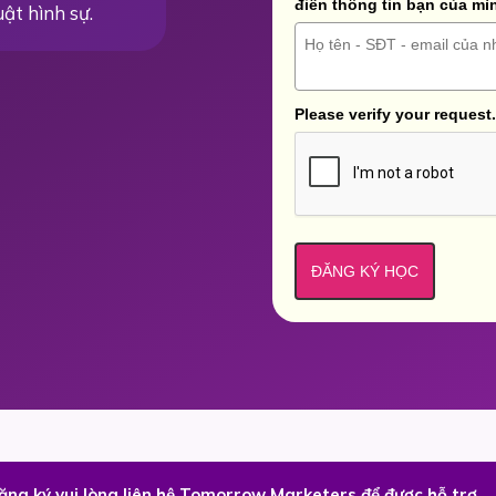
điền thông tin bạn của mì
uật hình sự.
Please verify your request.
ĐĂNG KÝ HỌC
đăng ký vui lòng liên hệ Tomorrow Marketers để được hỗ trợ