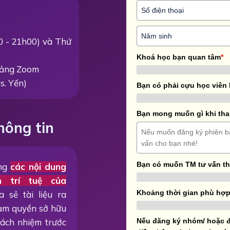
00 - 21h00) và Thứ
Khoá học bạn quan tâm
*
 tảng Zoom
s. Yến)
Bạn có phải cựu học viên
Bạn mong muốn gì khi tha
hông tin
Bạn có muốn TM tư vấn t
ằng
các nội dung
n trí tuệ của
Khoảng thời gian phù hợp
a sẻ tài liệu ra
hạm quyền sở hữu
trách nhiệm trước
Nếu đăng ký nhóm/ hoặc đ