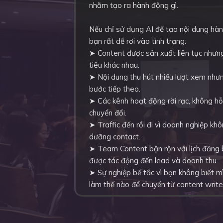
nhằm tạo ra hành động gì.
Nếu chỉ sử dụng AI để tạo nội dung hàn
bạn rất dễ rơi vào tình trạng:
➤ Content được sản xuất liên tục nhưn
tiêu khác nhau.
➤ Nội dung thu hút nhiều lượt xem như
bước tiếp theo.
➤ Các kênh hoạt động rời rạc, không hỗ 
chuyển đổi.
➤ Traffic đến rồi đi vì doanh nghiệp kh
dưỡng contact.
➤ Team Content bận rộn với lịch đăng
được tác động đến lead và doanh thu.
➤ Sự nghiệp bế tắc vì bạn không biết mì
làm thế nào để chuyển từ content write