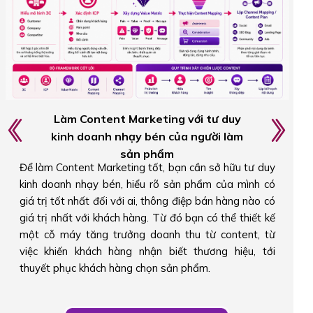
Triển khai hệ thống Content đa kênh theo
hành trình khách hàng
Bạn sẽ biết cách kết hợp cả Authority Content (xây
dựng uy tín) và Conversion Content (thúc đẩy hành
động) trong cùng một hệ thống Content Marketing.
Thay vì chỉ tập trung vào một loại nội dung, bạn hiểu
cách triển khai đúng content, đúng kênh và đúng giai
đoạn trong hành trình khách hàng để tối ưu hiệu quả
chuyển đổi.