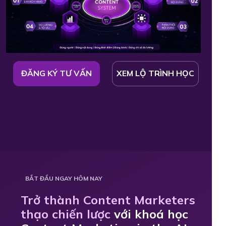
ĐĂNG KÝ TƯ VẤN
XEM LỘ TRÌNH HỌC
BẮT ĐẦU NGAY HÔM NAY
Trở thành Content Marketers
thạo chiến lược
với khoá học