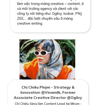
làm việc trong mảng creative – content, ở
cả môi trường agency và client với các
công ty nổi tiếng như: Ogilvy, Isobar, PNJ,
ZEE,… đặc biệt chuyên sâu ở mảng
creative writing.
Chị Chiêu Phạm - Strategy &
Innovation @Vinamilk, Former
Associate Creative Director @Ogilvy
Chị Chiêu từng làm Content Lead tại Mirum -