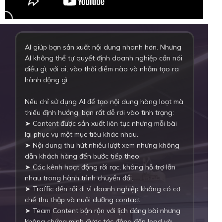
AI giúp bạn sản xuất nội dung nhanh hơn. Nhưng
AI không thể tự quyết định doanh nghiệp cần nói
điều gì, với ai, vào thời điểm nào và nhằm tạo ra
hành động gì.
Nếu chỉ sử dụng AI để tạo nội dung hàng loạt mà
thiếu định hướng, bạn rất dễ rơi vào tình trạng:
➤ Content được sản xuất liên tục nhưng mỗi bài
lại phục vụ một mục tiêu khác nhau.
➤ Nội dung thu hút nhiều lượt xem nhưng không
dẫn khách hàng đến bước tiếp theo.
➤ Các kênh hoạt động rời rạc, không hỗ trợ lẫn
nhau trong hành trình chuyển đổi.
➤ Traffic đến rồi đi vì doanh nghiệp không có cơ
chế thu thập và nuôi dưỡng contact.
➤ Team Content bận rộn với lịch đăng bài nhưng
không chứng minh được tác động đến lead và