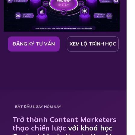
ĐĂNG KÝ TƯ VẤN
XEM LỘ TRÌNH HỌC
BẮT ĐẦU NGAY HÔM NAY
Trở thành Content Marketers
thạo chiến lược
với khoá học