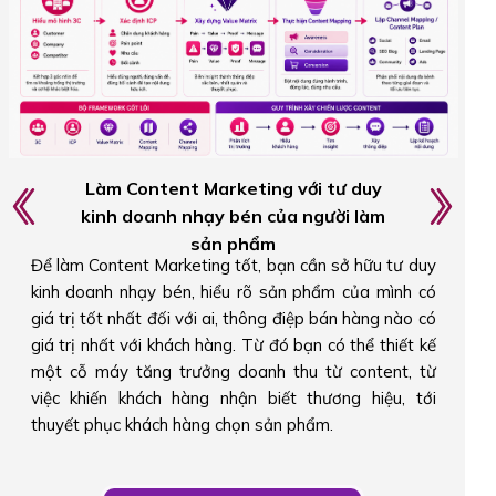
Triển khai hệ thống Content đa kênh theo
hành trình khách hàng
Bạn sẽ biết cách kết hợp cả Authority Content (xây
dựng uy tín) và Conversion Content (thúc đẩy hành
động) trong cùng một hệ thống Content Marketing.
Thay vì chỉ tập trung vào một loại nội dung, bạn hiểu
cách triển khai đúng content, đúng kênh và đúng giai
đoạn trong hành trình khách hàng để tối ưu hiệu quả
chuyển đổi.