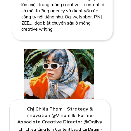
làm việc trong mảng creative – content, ở
cả môi trường agency và client với các
công ty nổi tiếng như: Ogilvy, Isobar, PNJ,
ZEE,… đặc biệt chuyên sâu ở mảng
creative writing.
Chị Chiêu Phạm - Strategy &
Innovation @Vinamilk, Former
Associate Creative Director @Ogilvy
Chị Chiêu từng làm Content Lead tại Mirum -