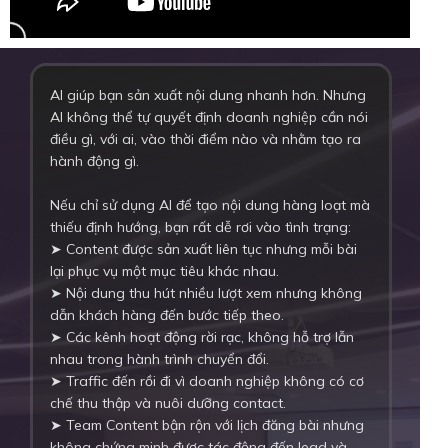
AI giúp bạn sản xuất nội dung nhanh hơn. Nhưng
AI không thể tự quyết định doanh nghiệp cần nói
điều gì, với ai, vào thời điểm nào và nhằm tạo ra
hành động gì.
Nếu chỉ sử dụng AI để tạo nội dung hàng loạt mà
thiếu định hướng, bạn rất dễ rơi vào tình trạng:
➤ Content được sản xuất liên tục nhưng mỗi bài
lại phục vụ một mục tiêu khác nhau.
➤ Nội dung thu hút nhiều lượt xem nhưng không
dẫn khách hàng đến bước tiếp theo.
➤ Các kênh hoạt động rời rạc, không hỗ trợ lẫn
nhau trong hành trình chuyển đổi.
➤ Traffic đến rồi đi vì doanh nghiệp không có cơ
chế thu thập và nuôi dưỡng contact.
➤ Team Content bận rộn với lịch đăng bài nhưng
không chứng minh được tác động đến lead và