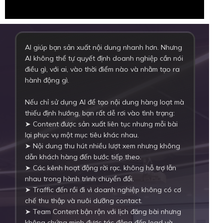
AI giúp bạn sản xuất nội dung nhanh hơn. Nhưng
AI không thể tự quyết định doanh nghiệp cần nói
điều gì, với ai, vào thời điểm nào và nhằm tạo ra
hành động gì.
Nếu chỉ sử dụng AI để tạo nội dung hàng loạt mà
thiếu định hướng, bạn rất dễ rơi vào tình trạng:
➤ Content được sản xuất liên tục nhưng mỗi bài
lại phục vụ một mục tiêu khác nhau.
➤ Nội dung thu hút nhiều lượt xem nhưng không
dẫn khách hàng đến bước tiếp theo.
➤ Các kênh hoạt động rời rạc, không hỗ trợ lẫn
nhau trong hành trình chuyển đổi.
➤ Traffic đến rồi đi vì doanh nghiệp không có cơ
chế thu thập và nuôi dưỡng contact.
➤ Team Content bận rộn với lịch đăng bài nhưng
không chứng minh được tác động đến lead và