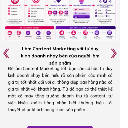
Triển khai hệ thống Content đa kênh theo
hành trình khách hàng
Bạn sẽ biết cách kết hợp cả Authority Content (xây
dựng uy tín) và Conversion Content (thúc đẩy hành
động) trong cùng một hệ thống Content Marketing.
Thay vì chỉ tập trung vào một loại nội dung, bạn hiểu
cách triển khai đúng content, đúng kênh và đúng giai
đoạn trong hành trình khách hàng để tối ưu hiệu quả
chuyển đổi.