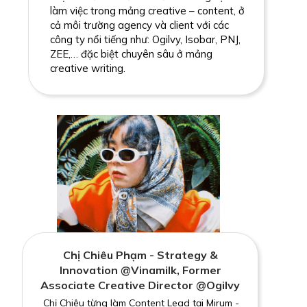
làm việc trong mảng creative – content, ở
cả môi trường agency và client với các
công ty nổi tiếng như: Ogilvy, Isobar, PNJ,
ZEE,… đặc biệt chuyên sâu ở mảng
creative writing.
Chị Chiêu Phạm - Strategy &
Innovation @Vinamilk, Former
Associate Creative Director @Ogilvy
Chị Chiêu từng làm Content Lead tại Mirum -