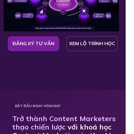
ĐĂNG KÝ TƯ VẤN
XEM LỘ TRÌNH HỌC
BẮT ĐẦU NGAY HÔM NAY
Trở thành Content Marketers
thạo chiến lược
với khoá học