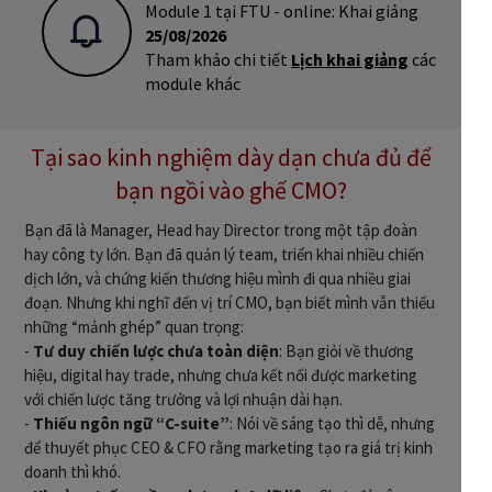
Module 1 tại FTU - online: Khai giảng
25/08/2026
Tham khảo chi tiết
Lịch khai giảng
các
module khác
Tại sao kinh nghiệm dày dạn chưa đủ để
bạn ngồi vào ghế CMO?
Bạn đã là Manager, Head hay Director trong một tập đoàn
hay công ty lớn. Bạn đã quản lý team, triển khai nhiều chiến
dịch lớn, và chứng kiến thương hiệu mình đi qua nhiều giai
đoạn. Nhưng khi nghĩ đến vị trí CMO, bạn biết mình vẫn thiếu
những “mảnh ghép” quan trọng:
-
Tư duy chiến lược chưa toàn diện
: Bạn giỏi về thương
hiệu, digital hay trade, nhưng chưa kết nối được marketing
với chiến lược tăng trưởng và lợi nhuận dài hạn.
-
Thiếu ngôn ngữ “C-suite”
: Nói về sáng tạo thì dễ, nhưng
để thuyết phục CEO & CFO rằng marketing tạo ra giá trị kinh
doanh thì khó.