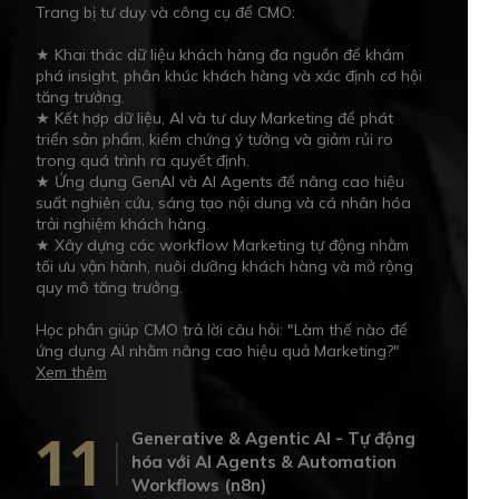
Trang bị tư duy và công cụ để CMO:
★ Khai thác dữ liệu khách hàng đa nguồn để khám
phá insight, phân khúc khách hàng và xác định cơ hội
tăng trưởng.
★ Kết hợp dữ liệu, AI và tư duy Marketing để phát
triển sản phẩm, kiểm chứng ý tưởng và giảm rủi ro
trong quá trình ra quyết định.
★ Ứng dụng GenAI và AI Agents để nâng cao hiệu
suất nghiên cứu, sáng tạo nội dung và cá nhân hóa
trải nghiệm khách hàng.
★ Xây dựng các workflow Marketing tự động nhằm
tối ưu vận hành, nuôi dưỡng khách hàng và mở rộng
quy mô tăng trưởng.
Học phần giúp CMO trả lời câu hỏi: "Làm thế nào để
ứng dụng AI nhằm nâng cao hiệu quả Marketing?"
Xem thêm
11
Generative & Agentic AI - Tự động
hóa với AI Agents & Automation
Workflows (n8n)