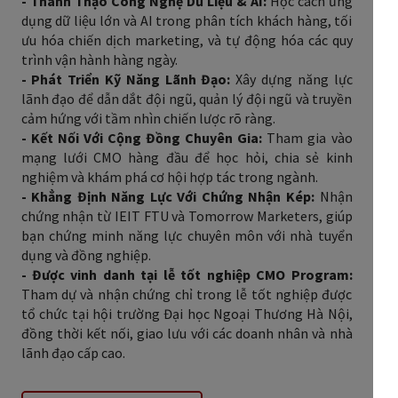
- Thành Thạo Công Nghệ Dữ Liệu & AI:
Học cách ứng
dụng dữ liệu lớn và AI trong phân tích khách hàng, tối
ưu hóa chiến dịch marketing, và tự động hóa các quy
trình vận hành hàng ngày.
- Phát Triển Kỹ Năng Lãnh Đạo:
Xây dựng năng lực
lãnh đạo để dẫn dắt đội ngũ, quản lý đội ngũ và truyền
cảm hứng với tầm nhìn chiến lược rõ ràng.
- Kết Nối Với Cộng Đồng Chuyên Gia:
Tham gia vào
mạng lưới CMO hàng đầu để học hỏi, chia sẻ kinh
nghiệm và khám phá cơ hội hợp tác trong ngành.
- Khẳng Định Năng Lực Với Chứng Nhận Kép:
Nhận
chứng nhận từ IEIT FTU và Tomorrow Marketers, giúp
bạn chứng minh năng lực chuyên môn với nhà tuyển
dụng và đồng nghiệp.
- Được vinh danh tại lễ tốt nghiệp CMO Program:
Tham dự và nhận chứng chỉ trong lễ tốt nghiệp được
tổ chức tại hội trường Đại học Ngoại Thương Hà Nội,
đồng thời kết nối, giao lưu với các doanh nhân và nhà
lãnh đạo cấp cao.