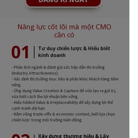
Năng lực cốt lõi mà một CMO
cần có
01
Tư duy chiến lược & Hiểu biết
kinh doanh
- Phân tích ngành & đánh giá sức hấp dẫn thị trường
(Industry Attractiveness).
- Xác định thị trường mục tiêu & phân khúc khách hàng tiềm
năng.
- Ứng dụng Value Creation & Capture để vừa tạo ra giá trị,
vừa biết cách thu lợi nhuận bền vững.
- Hiểu Added Value & Irreplaceability để xây dựng lợi thế
cạnh tranh dài hạn.
- Nắm vững trade-offs & economic context, biết lựa chọn
chiến lược trong môi trường biến động.
Xây dựng thương hiệu & Lấy