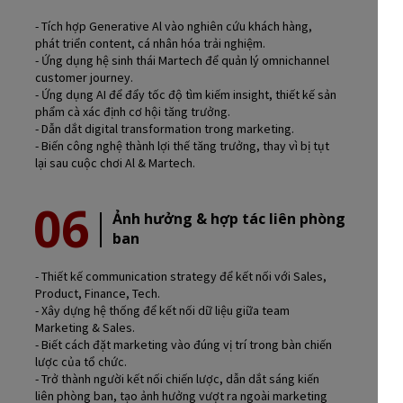
- Tích hợp Generative Al vào nghiên cứu khách hàng,
phát triển content, cá nhân hóa trải nghiệm.
- Ứng dụng hệ sinh thái Martech để quản lý omnichannel
customer journey.
- Ứng dụng AI để đẩy tốc độ tìm kiếm insight, thiết kế sản
phẩm cà xác định cơ hội tăng trưởng.
- Dẫn dắt digital transformation trong marketing.
- Biến công nghệ thành lợi thế tăng trưởng, thay vì bị tụt
lại sau cuộc chơi Al & Martech.
06
Ảnh hưởng & hợp tác liên phòng
ban
- Thiết kế communication strategy để kết nối với Sales,
Product, Finance, Tech.
- Xây dựng hệ thống để kết nối dữ liệu giữa team
Marketing & Sales.
- Biết cách đặt marketing vào đúng vị trí trong bàn chiến
lược của tổ chức.
- Trở thành người kết nối chiến lược, dẫn dắt sáng kiến
liên phòng ban, tạo ảnh hưởng vượt ra ngoài marketing