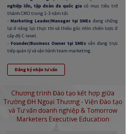
nghiệp lớn, tập đoàn đa quốc gia
có mục tiêu trở
thành CMO trong 1-3 năm tới.
-
Marketing Leader/Manager tại SMEs
đang chững
lại ở năng lực thực thi và thiếu góc nhìn chiến lược ở
cấp độ C-level.
-
Founder/Business Owner tại SMEs
vẫn đang trực
tiếp quản lý và vận hành team marketing.
Đăng ký nhận tư vấn
Chương trình Đào tạo kết hợp giữa
Trường ĐH Ngoại Thương - Viện Đào tạo
và Tư vấn doanh nghiệp & Tomorrow
Marketers Executive Education