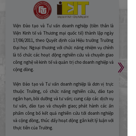
Tomorrow Marketers Executive Education là
chương trình đào tạo dành cho các giám đốc điều
hành, các nhà lãnh đạo và quản lý doanh nghiệp,
được thành lập bởi Tomorrow Marketers.
Chương trình được phát triển dựa trên tiêu chuẩn
khoa học quản trị và phân tích dữ liệu toàn cầu,
giúp nâng tầm năng lực cho đội ngũ cốt cán, đặc
biệt là các nhà quản lý, để thúc đẩy tăng trưởng
vượt bậc cho các doanh nghiệp.