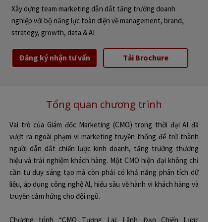
Xây dựng team marketing dẫn dắt tăng trưởng doanh
nghiệp với bộ năng lực toàn diện về management, brand,
strategy, growth, data & AI
Đăng ký nhận tư vấn
Tải Brochure
Tổng quan chương trình
Vai trò của Giám đốc Marketing (CMO) trong thời đại AI đã
vượt ra ngoài phạm vi marketing truyền thống để trở thành
người dẫn dắt chiến lược kinh doanh, tăng trưởng thương
hiệu và trải nghiệm khách hàng. Một CMO hiện đại không chỉ
cần tư duy sáng tạo mà còn phải có khả năng phân tích dữ
liệu, áp dụng công nghệ Al, hiểu sâu về hành vi khách hàng và
truyền cảm hứng cho đội ngũ.
Chương trình “CMO Tương Lai: Lãnh Đạo Chiến Lược