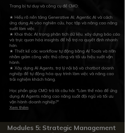
Trang bị tư duy và công cụ để CMO:
★ Hiểu rõ nền tảng Generative AI, Agentic AI và cách
ứng dụng AI vào nghiên cứu, học tập và nâng cao năng
suất làm việc.
★ Khai thác AI trong phân tích dữ liệu, xây dựng báo cáo
và trực quan hóa insights để hỗ trợ ra quyết định nhanh
hơn.
★ Thiết kế các workflow tự động bằng AI Tools và n8n
nhằm giảm công việc thủ công và tối ưu hiệu suất vận
hành.
★ Xây dựng AI Agents, trợ lý nội bộ và chatbot doanh
nghiệp để tự động hóa quy trình làm việc và nâng cao
trải nghiệm khách hàng.
Học phần giúp CMO trả lời câu hỏi: "Làm thế nào để ứng
dụng AI Agents nâng cao năng suất đội ngũ và tối ưu
vận hành doanh nghiệp?"
Xem thêm
Modules 5: Strategic Management