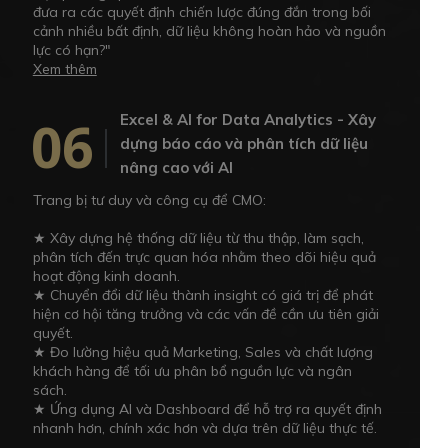
đưa ra các quyết định chiến lược đúng đắn trong bối
cảnh nhiều bất định, dữ liệu không hoàn hảo và nguồn
lực có hạn?"
Xem thêm
06
Excel & AI for Data Analytics - Xây
dựng báo cáo và phân tích dữ liệu
nâng cao với AI
Trang bị tư duy và công cụ để CMO:
★ Xây dựng hệ thống dữ liệu từ thu thập, làm sạch,
phân tích đến trực quan hóa nhằm theo dõi hiệu quả
hoạt động kinh doanh.
★ Chuyển đổi dữ liệu thành insight có giá trị để phát
hiện cơ hội tăng trưởng và các vấn đề cần ưu tiên giải
quyết.
★ Đo lường hiệu quả Marketing, Sales và chất lượng
khách hàng để tối ưu phân bổ nguồn lực và ngân
sách.
★ Ứng dụng AI và Dashboard để hỗ trợ ra quyết định
nhanh hơn, chính xác hơn và dựa trên dữ liệu thực tế.