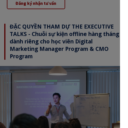
Đăng ký nhận tư vấn
ĐẶC QUYỀN THAM DỰ THE EXECUTIVE
TALKS - Chuỗi sự kiện offline hàng tháng
dành riêng cho học viên Digital
Marketing Manager Program & CMO
Program