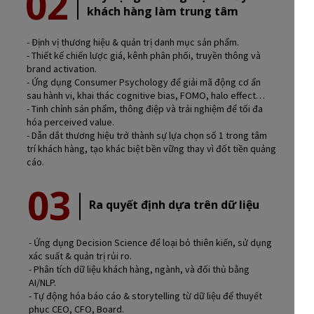
02
khách hàng làm trung tâm
- Định vị thương hiệu & quản trị danh mục sản phẩm.
- Thiết kế chiến lược giá, kênh phân phối, truyền thông và
brand activation.
- Ứng dụng Consumer Psychology để giải mã động cơ ẩn
sau hành vi, khai thác cognitive bias, FOMO, halo effect…
- Tinh chỉnh sản phẩm, thông điệp và trải nghiệm để tối đa
hóa perceived value.
- Dẫn dắt thương hiệu trở thành sự lựa chọn số 1 trong tâm
trí khách hàng, tạo khác biệt bền vững thay vì đốt tiền quảng
cáo.
03
Ra quyết định dựa trên dữ liệu
- Ứng dụng Decision Science để loại bỏ thiên kiến, sử dụng
xác suất & quản trị rủi ro.
- Phân tích dữ liệu khách hàng, ngành, và đối thủ bằng
AI/NLP.
- Tự động hóa báo cáo & storytelling từ dữ liệu để thuyết
phục CEO, CFO, Board.