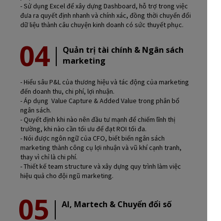
- Sử dụng Excel để xây dựng Dashboard, hỗ trợ trong việc
đưa ra quyết định nhanh và chính xác, đồng thời chuyển đổi
dữ liệu thành câu chuyện kinh doanh có sức thuyết phục.
04
Quản trị tài chính & Ngân sách
marketing
- Hiểu sâu P&L của thương hiệu và tác động của marketing
đến doanh thu, chi phí, lợi nhuận.
- Áp dụng Value Capture & Added Value trong phân bổ
ngân sách.
- Quyết định khi nào nên đầu tư mạnh để chiếm lĩnh thị
trường, khi nào cần tối ưu để đạt ROI tối đa.
- Nói được ngôn ngữ của CFO, biết biến ngân sách
marketing thành công cụ lợi nhuận và vũ khí cạnh tranh,
thay vì chỉ là chi phí.
- Thiết kế team structure và xây dựng quy trình làm việc
hiệu quả cho đội ngũ marketing.
05
AI, Martech & Chuyển đổi số