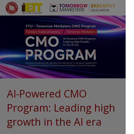
AI-Powered CMO
Program: Leading high
growth in the AI era