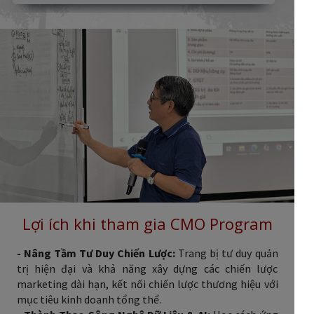
Lợi ích khi tham gia CMO Program
- Nâng Tầm Tư Duy Chiến Lược:
Trang bị tư duy quản
trị hiện đại và khả năng xây dựng các chiến lược
marketing dài hạn, kết nối chiến lược thương hiệu với
mục tiêu kinh doanh tổng thể.