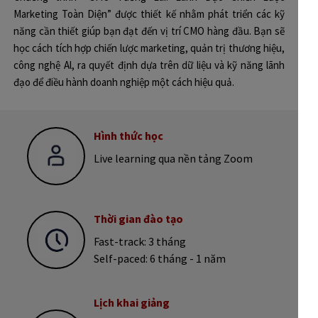
Marketing Toàn Diện” được thiết kế nhằm phát triển các kỹ
năng cần thiết giúp bạn đạt đến vị trí CMO hàng đầu. Bạn sẽ
học cách tích hợp chiến lược marketing, quản trị thương hiệu,
công nghệ Al, ra quyết định dựa trên dữ liệu và kỹ năng lãnh
đạo để điều hành doanh nghiệp một cách hiệu quả.
Hình thức học
Live learning qua nền tảng Zoom
Thời gian đào tạo
Fast-track: 3 tháng
Self-paced: 6 tháng - 1 năm
Lịch khai giảng