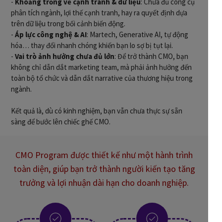
-
Khoảng trống về cạnh tranh & dữ liệu
: Chưa đủ công cụ
phân tích ngành, lợi thế cạnh tranh, hay ra quyết định dựa
trên dữ liệu trong bối cảnh biến động.
-
Áp lực công nghệ & AI
: Martech, Generative AI, tự động
hóa… thay đổi nhanh chóng khiến bạn lo sợ bị tụt lại.
-
Vai trò ảnh hưởng chưa đủ lớn
: Để trở thành CMO, bạn
không chỉ dẫn dắt marketing team, mà phải ảnh hưởng đến
toàn bộ tổ chức và dẫn dắt narrative của thương hiệu trong
ngành.
Kết quả là, dù có kinh nghiệm, bạn vẫn chưa thực sự sẵn
sàng để bước lên chiếc ghế CMO.
CMO Program được thiết kế như một hành trình
toàn diện, giúp bạn trở thành người kiến tạo tăng
trưởng và lợi nhuận dài hạn cho doanh nghiệp.