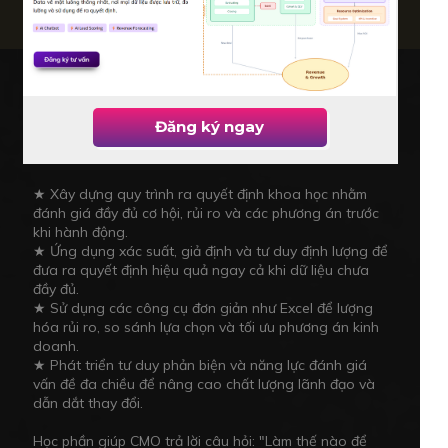
(Chọn 1 trong 2)
05
Decision Science - Khoa học cho
lãnh đạo đưa ra quyết định hiệu
Đăng ký ngay
quả
Trang bị tư duy và công cụ để CMO:
★ Xây dựng quy trình ra quyết định khoa học nhằm
đánh giá đầy đủ cơ hội, rủi ro và các phương án trước
khi hành động.
★ Ứng dụng xác suất, giả định và tư duy định lượng để
đưa ra quyết định hiệu quả ngay cả khi dữ liệu chưa
đầy đủ.
★ Sử dụng các công cụ đơn giản như Excel để lượng
hóa rủi ro, so sánh lựa chọn và tối ưu phương án kinh
doanh.
★ Phát triển tư duy phản biện và năng lực đánh giá
vấn đề đa chiều để nâng cao chất lượng lãnh đạo và
dẫn dắt thay đổi.
Học phần giúp CMO trả lời câu hỏi: "Làm thế nào để