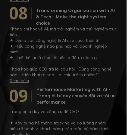
08
Transforming Organization with AI
& Tech - Make the right system
choice
Không chỉ học về AI, mà trải nghiệm và thử nghiệm trực
tiếp:
★ Demo các công nghệ & AI use case thực tế
★ Hiểu công nghệ nào phù hợp với doanh nghiệp
mình
★ Thiết kế lại tổ chức: AI nằm ở đâu, ai làm gì
Khóa học giúp CEO trả lời câu hỏi: “Dùng công nghệ
nào – triển khai ra sao – ai chịu trách nhiệm?”
Xem thêm
09
Performance Marketing with AI -
Trang bị tư duy chuyển đổi và tối ưu
performance
Trang bị tư duy và công cụ để CMO:
★ Xây dựng hệ thống tracking và đo lường nhằm
hiểu rõ hành vi khách hàng trên toàn bộ hành trình
chuyển đổi.