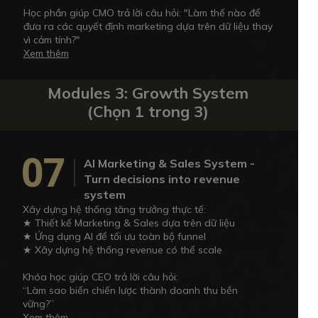
Học phần giúp CMO trả lời câu hỏi: "Làm thế nào để
đưa ra các quyết định marketing dựa trên dữ liệu thay
vì cảm tính?"
Xem thêm
Modules 3: Growth System
(Chọn 1 trong 3)
07
AI Marketing & Sales System -
Turn decisions into revenue
system
Xây dựng hệ thống tăng trưởng thực tế:
★ Thiết kế Marketing & Sales dựa trên dữ liệu
★ Ứng dụng AI để tối ưu toàn bộ funnel
★ Xây dựng hệ thống revenue có thể scale
Khóa học giúp CEO trả lời câu hỏi:
“Làm sao biến chiến lược thành doanh thu bền
vững?”
Xem thêm