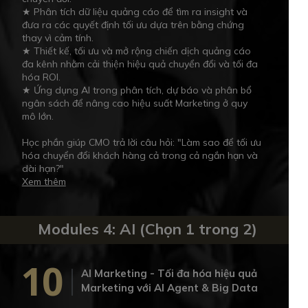
★ Phân tích dữ liệu quảng cáo để tìm ra insight và
đưa ra các quyết định tối ưu dựa trên bằng chứng
thay vì cảm tính.
★ Thiết kế, tối ưu và mở rộng chiến dịch quảng cáo
đa kênh nhằm cải thiện hiệu quả chuyển đổi và tối đa
hóa ROI.
★ Ứng dụng AI trong phân tích, dự báo và phân bổ
ngân sách để nâng cao hiệu suất Marketing ở quy
mô lớn.
Học phần giúp CMO trả lời câu hỏi: "Làm sao để tối ưu
hóa chuyển đổi khách hàng cả trong cả ngắn hạn và
dài hạn?"
Xem thêm
Modules 4: AI (Chọn 1 trong 2)
10
AI Marketing - Tối đa hóa hiệu quả
Marketing với AI Agent & Big Data