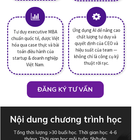
Ứng dụng AI để nâng cao
Tư duy executive MBA
chất lượng tư duy và
chuẩn quốc tế, được Việt
quyết định của CEO và
hóa qua case thực và bài
hiệu suất của team —
toán điều hành của
không chỉ là công cụ kỹ
startup & doanh nghiệp
thuật rời rạc.
Việt Nam.
ĐĂNG KÝ TƯ VẤN
Nội dung chương trình học
Tổng thời lượng >30 buổi học. Thời gian học: 4-6
tháng. Thời gian học mỗi tuần: 5h/tuần