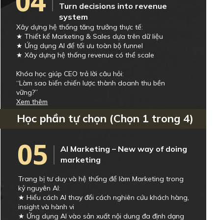
04
Turn decisions into revenue
system
Xây dựng hệ thống tăng trưởng thực tế:
★ Thiết kế Marketing & Sales dựa trên dữ liệu
★ Ứng dụng AI để tối ưu toàn bộ funnel
★ Xây dựng hệ thống revenue có thể scale
Khóa học giúp CEO trả lời câu hỏi:
“Làm sao biến chiến lược thành doanh thu bền
vững?”
Xem thêm
Học phần tự chọn (Chọn 1 trong 4)
05
AI Marketing – New way of doing
marketing
Trang bị tư duy và hệ thống để làm Marketing trong
kỷ nguyên AI:
★ Hiểu cách AI thay đổi cách nghiên cứu khách hàng,
insight và hành vi
★ Ứng dụng AI vào sản xuất nội dung đa định dạng