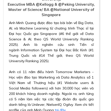
Executive MBA @Kellogg & @Peking University,
Master of Science/ BA @National University of
Singapore
Anh Minh Quang được đào tạo bài bản về Big Data,
AI, và Machine Learning từ chương trình Thạc sĩ tại
Đại học Quốc gia Singapore (#6 thế giới về Data
Science & AI, theo QS World University Ranking
2025). Anh là nghiên cứu sinh Tiến sĩ
ngành Information System tại Đại học Bắc Kinh (#1
Trung Quốc và #14 Thế giới, theo QS World
University Ranking 2025).
Anh có 11 năm điều hành Tomorrow Marketers -
Học viện đào tạo Marketing và Data Analytics số 1
Việt Nam về Thương hiệu (#1 Website users &
Social Media followers) với hơn 30,000 học viên và
200 khách hàng doanh nghiệp. Ngoài ra, anh từng
có 5 năm làm việc tại các tập đoàn đa quốc gia
danh tiếng là Unilever, NielsenIQ, Ogilvy. Xem chi tiết
profile của anh Minh Quang
tại đây
.