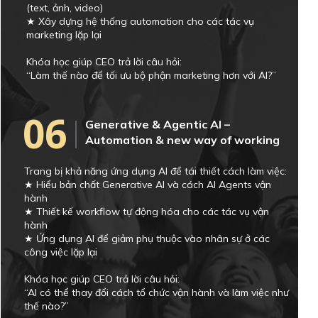
(text, ảnh, video)
★ Xây dựng hệ thống automation cho các tác vụ
marketing lặp lại
Khóa học giúp CEO trả lời câu hỏi:
“Làm thế nào để tối ưu bộ phận marketing hơn với AI?”
06
Generative & Agentic AI –
Automation & new way of working
Trang bị khả năng ứng dụng AI để tái thiết cách làm việc:
★ Hiểu bản chất Generative AI và cách AI Agents vận
hành
★ Thiết kế workflow tự động hóa cho các tác vụ vận
hành
★ Ứng dụng AI để giảm phụ thuộc vào nhân sự ở các
công việc lặp lại
Khóa học giúp CEO trả lời câu hỏi:
“AI có thể thay đổi cách tổ chức vận hành và làm việc như
thế nào?”