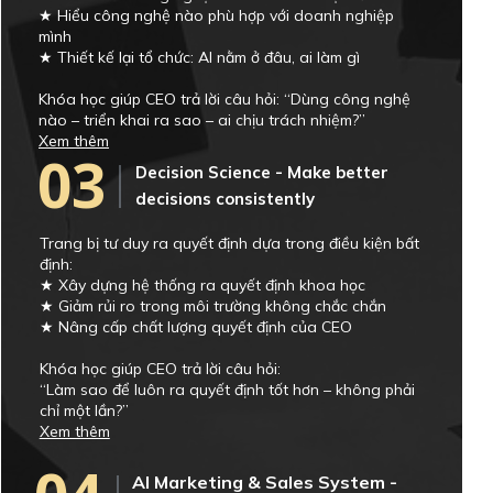
★ Hiểu công nghệ nào phù hợp với doanh nghiệp
mình
★ Thiết kế lại tổ chức: AI nằm ở đâu, ai làm gì
Khóa học giúp CEO trả lời câu hỏi: “Dùng công nghệ
nào – triển khai ra sao – ai chịu trách nhiệm?”
Xem thêm
03
Decision Science - Make better
decisions consistently
Trang bị tư duy ra quyết định dựa trong điều kiện bất
định:
★ Xây dựng hệ thống ra quyết định khoa học
★ Giảm rủi ro trong môi trường không chắc chắn
★ Nâng cấp chất lượng quyết định của CEO
Khóa học giúp CEO trả lời câu hỏi:
“Làm sao để luôn ra quyết định tốt hơn – không phải
chỉ một lần?”
Xem thêm
AI Marketing & Sales System -