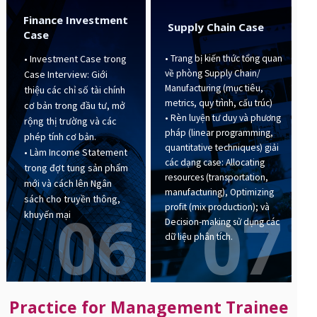
Finance Investment
Supply Chain Case
Case
• Trang bị kiến thức tổng quan
• Investment Case trong
về phòng Supply Chain/
Case Interview: Giới
Manufacturing (mục tiêu,
thiệu các chỉ số tài chính
metrics, quy trình, cấu trúc)
cơ bản trong đầu tư, mở
• Rèn luyện tư duy và phương
rộng thị trường và các
pháp (linear programming,
phép tính cơ bản.
quantitative techniques) giải
• Làm Income Statement
các dạng case: Allocating
trong đợt tung sản phẩm
resources (transportation,
mới và cách lên Ngân
manufacturing), Optimizing
sách cho truyền thông,
07
06
profit (mix production); và
khuyến mại
Decision-making sử dụng các
dữ liệu phân tích.
Practice for Management Trainee