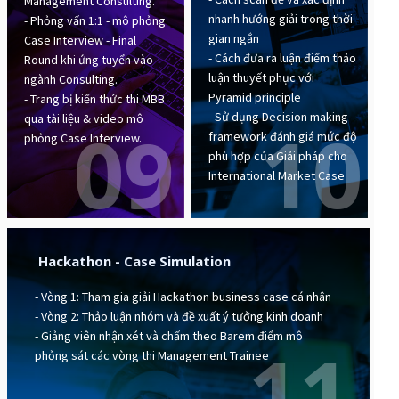
Management Consulting.
nhanh hướng giải trong thời
- Phỏng vấn 1:1 - mô phỏng
gian ngắn
Case Interview - Final
- Cách đưa ra luận điểm thảo
Round khi ứng tuyển vào
luận thuyết phục với
ngành Consulting.
Pyramid principle
- Trang bị kiến thức thi MBB
- Sử dụng Decision making
qua tài liệu & video mô
09
10
framework đánh giá mức độ
phỏng Case Interview.
phù hợp của Giải pháp cho
International Market Case
Hackathon - Case Simulation
- Vòng 1: Tham gia giải Hackathon business case cá nhân
- Vòng 2: Thảo luận nhóm và đề xuất ý tưởng kinh doanh
- Giảng viên nhận xét và chấm theo Barem điểm mô
11
phỏng sát các vòng thi Management Trainee