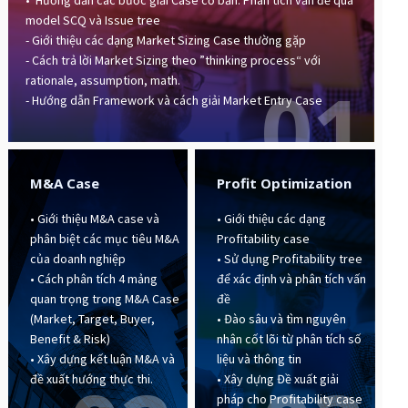
• Hướng dẫn các bước giải Case cơ bản: Phân tích vấn đề qua
model SCQ và Issue tree
- Giới thiệu các dạng Market Sizing Case thường gặp
- Cách trả lời Market Sizing theo ”thinking process“ với
01
rationale, assumption, math.
- Hướng dẫn Framework và cách giải Market Entry Case
M&A Case
Profit Optimization
• Giới thiệu M&A case và
• Giới thiệu các dạng
phân biệt các mục tiêu M&A
Profitability case
của doanh nghiệp
• Sử dụng Profitability tree
• Cách phân tích 4 mảng
để xác định và phân tích vấn
quan trọng trong M&A Case
đề
(Market, Target, Buyer,
• Đào sâu và tìm nguyên
Benefit & Risk)
nhân cốt lõi từ phân tích số
• Xây dựng kết luận M&A và
liệu và thông tin
đề xuất hướng thực thi.
• Xây dựng Đề xuất giải
pháp cho Profitability case