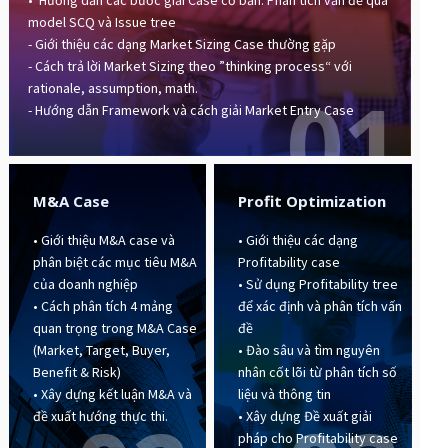
• Hướng dẫn các bước giải Case cơ bản: Phân tích vấn đề qua
model SCQ và Issue tree
- Giới thiệu các dạng Market Sizing Case thường gặp
- Cách trả lời Market Sizing theo ”thinking process“ với
01
rationale, assumption, math.
- Hướng dẫn Framework và cách giải Market Entry Case
M&A Case
Profit Optimization
• Giới thiệu M&A case và
• Giới thiệu các dạng
phân biệt các mục tiêu M&A
Profitability case
của doanh nghiệp
• Sử dụng Profitability tree
• Cách phân tích 4 mảng
để xác định và phân tích vấn
quan trọng trong M&A Case
đề
(Market, Target, Buyer,
• Đào sâu và tìm nguyên
Benefit & Risk)
nhân cốt lõi từ phân tích số
• Xây dựng kết luận M&A và
liệu và thông tin
đề xuất hướng thực thi.
• Xây dựng Đề xuất giải
pháp cho Profitability case