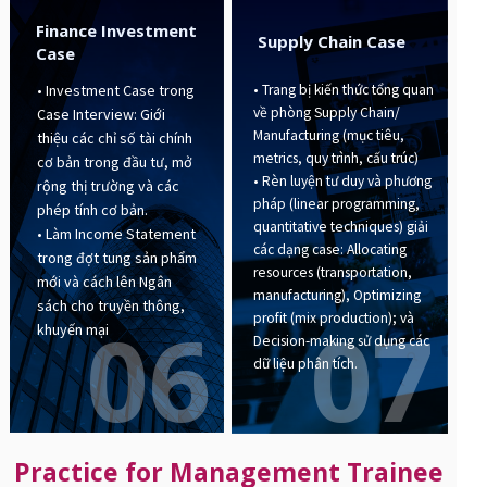
Finance Investment
Supply Chain Case
Case
• Trang bị kiến thức tổng quan
• Investment Case trong
về phòng Supply Chain/
Case Interview: Giới
Manufacturing (mục tiêu,
thiệu các chỉ số tài chính
metrics, quy trình, cấu trúc)
cơ bản trong đầu tư, mở
• Rèn luyện tư duy và phương
rộng thị trường và các
pháp (linear programming,
phép tính cơ bản.
quantitative techniques) giải
• Làm Income Statement
các dạng case: Allocating
trong đợt tung sản phẩm
resources (transportation,
mới và cách lên Ngân
manufacturing), Optimizing
sách cho truyền thông,
07
06
profit (mix production); và
khuyến mại
Decision-making sử dụng các
dữ liệu phân tích.
Practice for Management Trainee