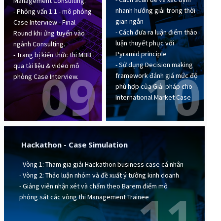
Management Consulting.
nhanh hướng giải trong thời
- Phỏng vấn 1:1 - mô phỏng
gian ngắn
Case Interview - Final
- Cách đưa ra luận điểm thảo
Round khi ứng tuyển vào
luận thuyết phục với
ngành Consulting.
Pyramid principle
- Trang bị kiến thức thi MBB
- Sử dụng Decision making
qua tài liệu & video mô
09
10
framework đánh giá mức độ
phỏng Case Interview.
phù hợp của Giải pháp cho
International Market Case
Hackathon - Case Simulation
- Vòng 1: Tham gia giải Hackathon business case cá nhân
- Vòng 2: Thảo luận nhóm và đề xuất ý tưởng kinh doanh
- Giảng viên nhận xét và chấm theo Barem điểm mô
11
phỏng sát các vòng thi Management Trainee