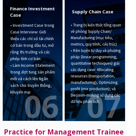
Finance Investment
Supply Chain Case
Case
• Trang bị kiến thức tổng quan
• Investment Case trong
về phòng Supply Chain/
Case Interview: Giới
Manufacturing (mục tiêu,
thiệu các chỉ số tài chính
metrics, quy trình, cấu trúc)
cơ bản trong đầu tư, mở
• Rèn luyện tư duy và phương
rộng thị trường và các
pháp (linear programming,
phép tính cơ bản.
quantitative techniques) giải
• Làm Income Statement
các dạng case: Allocating
trong đợt tung sản phẩm
resources (transportation,
mới và cách lên Ngân
manufacturing), Optimizing
sách cho truyền thông,
07
06
profit (mix production); và
khuyến mại
Decision-making sử dụng các
dữ liệu phân tích.
Practice for Management Trainee