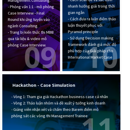
Management Consulting.
nhanh hướng giải trong thời
- Phỏng vấn 1:1 - mô phỏng
gian ngắn
Case Interview - Final
- Cách đưa ra luận điểm thảo
Round khi ứng tuyển vào
luận thuyết phục với
ngành Consulting.
Pyramid principle
- Trang bị kiến thức thi MBB
- Sử dụng Decision making
qua tài liệu & video mô
09
10
framework đánh giá mức độ
phỏng Case Interview.
phù hợp của Giải pháp cho
International Market Case
Hackathon - Case Simulation
- Vòng 1: Tham gia giải Hackathon business case cá nhân
- Vòng 2: Thảo luận nhóm và đề xuất ý tưởng kinh doanh
- Giảng viên nhận xét và chấm theo Barem điểm mô
11
phỏng sát các vòng thi Management Trainee