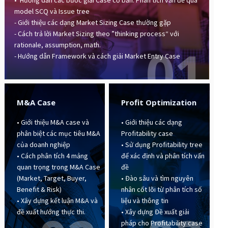
• Hướng dẫn các bước giải Case cơ bản: Phân tích vấn đề qua
model SCQ và Issue tree
- Giới thiệu các dạng Market Sizing Case thường gặp
- Cách trả lời Market Sizing theo ”thinking process“ với
01
rationale, assumption, math.
- Hướng dẫn Framework và cách giải Market Entry Case
M&A Case
Profit Optimization
• Giới thiệu M&A case và
• Giới thiệu các dạng
phân biệt các mục tiêu M&A
Profitability case
của doanh nghiệp
• Sử dụng Profitability tree
• Cách phân tích 4 mảng
để xác định và phân tích vấn
quan trọng trong M&A Case
đề
(Market, Target, Buyer,
• Đào sâu và tìm nguyên
Benefit & Risk)
nhân cốt lõi từ phân tích số
• Xây dựng kết luận M&A và
liệu và thông tin
đề xuất hướng thực thi.
• Xây dựng Đề xuất giải
pháp cho Profitability case