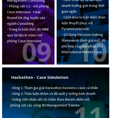
Management Consulting.
nhanh hướng giải trong thời
- Phỏng vấn 1:1 - mô phỏng
gian ngắn
Case Interview - Final
- Cách đưa ra luận điểm thảo
Round khi ứng tuyển vào
luận thuyết phục với
ngành Consulting.
Pyramid principle
- Trang bị kiến thức thi MBB
- Sử dụng Decision making
qua tài liệu & video mô
09
10
framework đánh giá mức độ
phỏng Case Interview.
phù hợp của Giải pháp cho
International Market Case
Hackathon - Case Simulation
- Vòng 1: Tham gia giải Hackathon business case cá nhân
- Vòng 2: Thảo luận nhóm và đề xuất ý tưởng kinh doanh
- Giảng viên nhận xét và chấm theo Barem điểm mô
11
phỏng sát các vòng thi Management Trainee