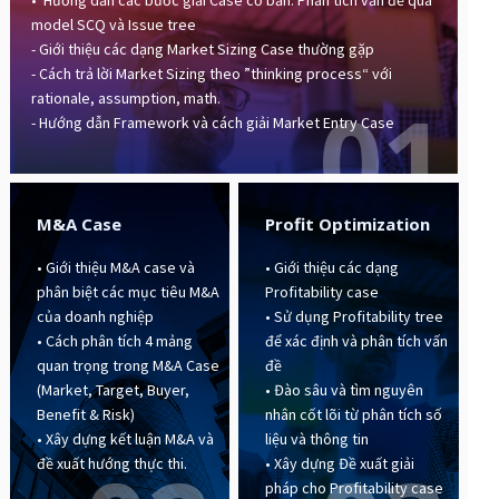
• Hướng dẫn các bước giải Case cơ bản: Phân tích vấn đề qua
model SCQ và Issue tree
- Giới thiệu các dạng Market Sizing Case thường gặp
- Cách trả lời Market Sizing theo ”thinking process“ với
01
rationale, assumption, math.
- Hướng dẫn Framework và cách giải Market Entry Case
M&A Case
Profit Optimization
• Giới thiệu M&A case và
• Giới thiệu các dạng
phân biệt các mục tiêu M&A
Profitability case
của doanh nghiệp
• Sử dụng Profitability tree
• Cách phân tích 4 mảng
để xác định và phân tích vấn
quan trọng trong M&A Case
đề
(Market, Target, Buyer,
• Đào sâu và tìm nguyên
Benefit & Risk)
nhân cốt lõi từ phân tích số
• Xây dựng kết luận M&A và
liệu và thông tin
đề xuất hướng thực thi.
• Xây dựng Đề xuất giải
pháp cho Profitability case