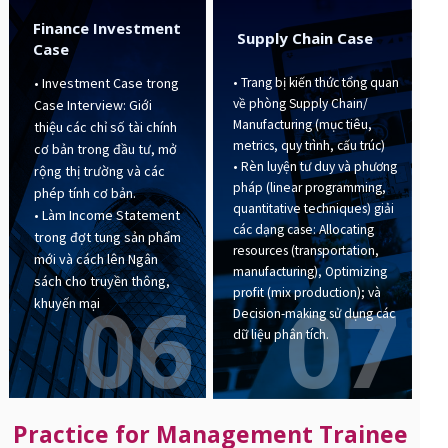
Finance Investment
Supply Chain Case
Case
• Trang bị kiến thức tổng quan
• Investment Case trong
về phòng Supply Chain/
Case Interview: Giới
Manufacturing (mục tiêu,
thiệu các chỉ số tài chính
metrics, quy trình, cấu trúc)
cơ bản trong đầu tư, mở
• Rèn luyện tư duy và phương
rộng thị trường và các
pháp (linear programming,
phép tính cơ bản.
quantitative techniques) giải
• Làm Income Statement
các dạng case: Allocating
trong đợt tung sản phẩm
resources (transportation,
mới và cách lên Ngân
manufacturing), Optimizing
sách cho truyền thông,
07
06
profit (mix production); và
khuyến mại
Decision-making sử dụng các
dữ liệu phân tích.
Practice for Management Trainee