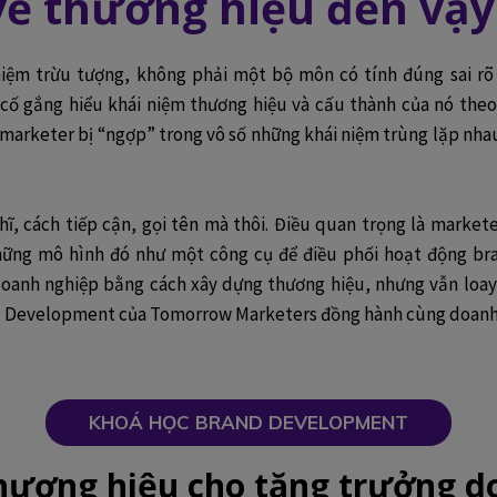
về thương hiệu đến vậy
iệm trừu tượng, không phải một bộ môn có tính đúng sai rõ 
cố gắng hiểu khái niệm thương hiệu và cấu thành của nó theo
 marketer bị “ngợp” trong vô số những khái niệm trùng lặp nh
hĩ, cách tiếp cận, gọi tên mà thôi. Điều quan trọng là market
hững mô hình đó như một công cụ để điều phối hoạt động br
anh nghiệp bằng cách xây dựng thương hiệu, nhưng vẫn loay 
nd Development của Tomorrow Marketers đồng hành cùng doanh
KHOÁ HỌC BRAND DEVELOPMENT
hương hiệu cho tăng trưởng d