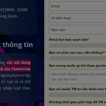
 4 (19h00 - 21h00)
 tảng Zoom
Khoá học bạn quan tâm
*
 thông tin
Bạn có phải cựu học viên không?
*
rằng
các nội dung
Bạn mong muốn gì khi tham gia k
 tuệ của Tomorrow
ra ngoài phạm vi lớp
trí tuệ và có thể
ớc pháp luật theo
Bạn có muốn TM tư vấn thêm cho 
Khoảng thời gian phù hợp để TM t