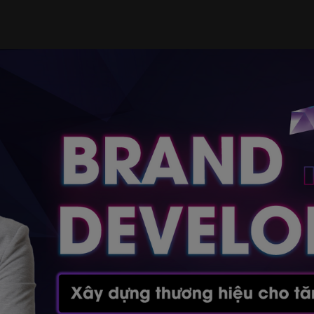
NG QUAN KHOÁ HỌC
LỊ
GIẢNG VIÊN
NỘI DUNG