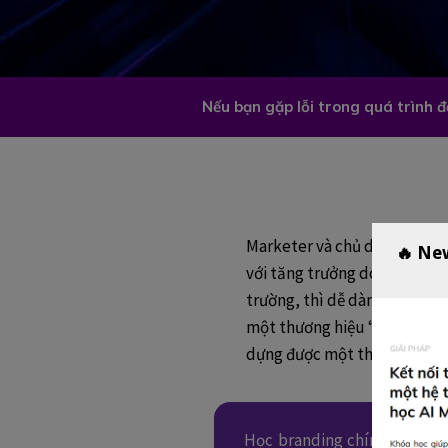
Nếu bạn gặp lỗi trong quá trình 
Marketer và chủ doanh nghiệ
🔥 Ne
với tăng trưởng doanh nghiệ
trường, thì dễ dàng thuyết 
một thương hiệu “được biết 
dựng được một thương hiệu n
Học branding chính là học 