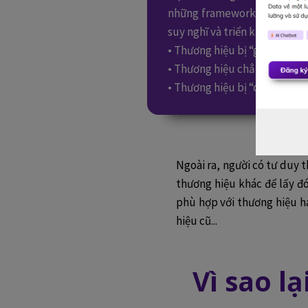
những framework, model, trì
suy nghĩ và triển khai cụ thể
• Thương hiệu bị “già” quá, là
• Thương hiệu chẳng ai biết t
• Thương hiệu bị “cheap” quá,
Ngoài ra, người có tư duy 
thương hiệu khác để lấy đ
phù hợp với thương hiệu ha
hiệu cũ...
Vì sao l