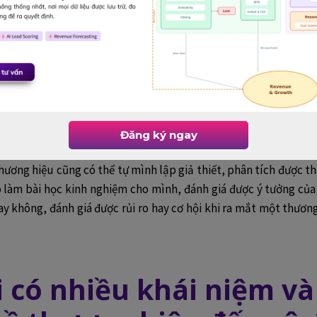
nh tự dễ hiểu, dễ nắm bắt. Khi đã có mindset về branding, n
 khi gặp những vấn đề “mơ hồ” như:
m cho nó trẻ lại đi!
ới, làm cho nó nổi tiếng hơn đi!
 hãy tăng giá trị của nó lên đi!
Đăng ký ngay
thương hiệu cũng có thể tự mình lập giả thiết, phân tích được t
ó làm bài học kinh nghiệm cho mình, đánh giá được ý tưởng của
y không, đánh giá được rủi ro hay cơ hội khi ra mắt một thươ
ại có nhiều khái niệm v