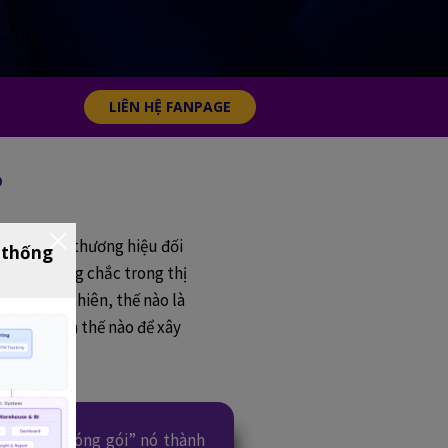
LIÊN HỆ FANPAGE
?
c xây dựng thương hiệu đối
 thống
ỗ đứng vững chắc trong thị
iệu. Tuy nhiên, thế nào là
ng”, và làm thế nào để xây
ng cách “đóng gói” nó thành