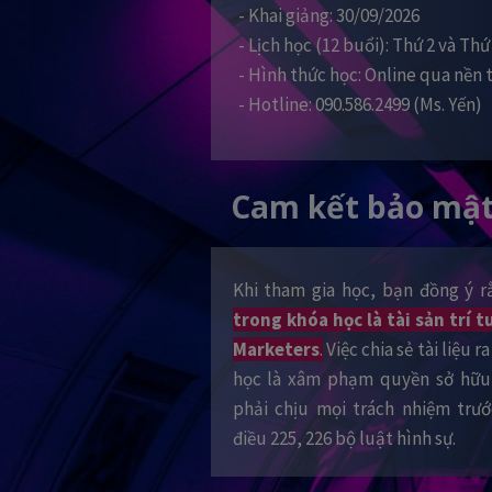
- Khai giảng: 30/09/2026
- Lịch học (12 buổi): Thứ 2 và Thứ
- Hình thức học: Online qua nền
- Hotline: 090.586.2499 (Ms. Yến)
Cam kết bảo mật
Khi tham gia học, bạn đồng ý 
trong khóa học là tài sản trí
Marketers
.
Việc chia sẻ tài liệu 
học là xâm phạm quyền sở hữu 
phải chịu mọi trách nhiệm trư
điều 225, 226 bộ luật hình sự.