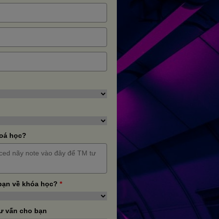
hoá học?
bạn về khóa học?
*
ư vấn cho bạn