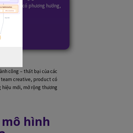
gười học sẽ có phương hướng,
hành công – thất bại của các
 team creative, product có
ng hiệu mới, mở rộng thương
à mô hình