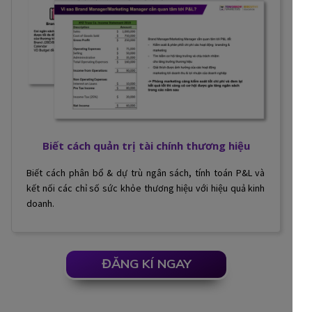
Biết cách quản trị tài chính thương hiệu
Biết cách phân bổ & dự trù ngân sách, tính toán P&L và
kết nối các chỉ số sức khỏe thương hiệu với hiệu quả kinh
doanh.
ĐĂNG KÍ NGAY