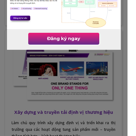
hiệu trong các ngành hàng và giai đoạn phát triển khác
nhau của doanh nghiệp từ startup, SME đến tập đoàn lớn.
Đăng ký ngay
Xây dựng và truyền tải định vị thương hiệu
Làm chủ quy trình xây dựng định vị và triển khai ra thị
trường qua các hoạt động tung sản phẩm mới – truyền
thông tích hợp – kích hoạt thương hiệu.