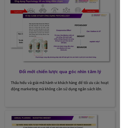
Đổi mới chiến lược qua góc nhìn tâm lý
Thấu hiểu và giải mã hành vi khách hàng để tối ưu các hoạt
động marketing mà không cần sử dụng ngân sách lớn.