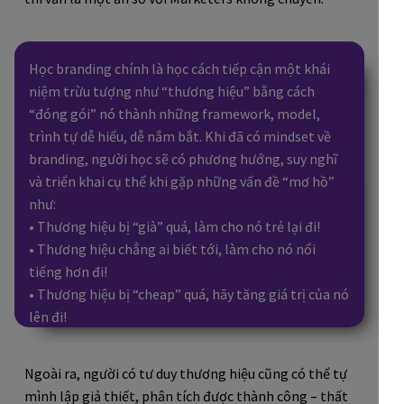
Học branding chính là học cách tiếp cận một khái
niệm trừu tượng như “thương hiệu” bằng cách
“đóng gói” nó thành những framework, model,
trình tự dễ hiểu, dễ nắm bắt. Khi đã có mindset về
branding, người học sẽ có phương hướng, suy nghĩ
và triển khai cụ thể khi gặp những vấn đề “mơ hồ”
như:
• Thương hiệu bị “già” quá, làm cho nó trẻ lại đi!
• Thương hiệu chẳng ai biết tới, làm cho nó nổi
tiếng hơn đi!
• Thương hiệu bị “cheap” quá, hãy tăng giá trị của nó
lên đi!
Ngoài ra, người có tư duy thương hiệu cũng có thể tự
mình lập giả thiết, phân tích được thành công – thất