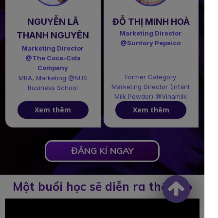
NGUYỄN LÃ
ĐỖ THỊ MINH HOÀ
Marketing Director
THANH NGUYÊN
@Suntory Pepsico
Marketing Director
@The Coca-Cola
Company
Former Category
MBA, Marketing @NUS
Marketing Director (Infant
Business School
Milk Powder) @Vinamilk
Xem thêm
Xem thêm
ĐĂNG KÍ NGAY
Một buổi học sẽ diễn ra thế nào