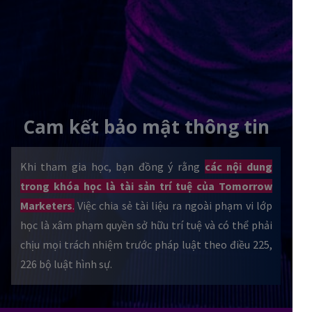
Cam kết bảo mật thông tin
Khi tham gia học, bạn đồng ý rằng
các nội dung
trong khóa học là tài sản trí tuệ của Tomorrow
Marketers
.
Việc chia sẻ tài liệu ra ngoài phạm vi lớp
học là xâm phạm quyền sở hữu trí tuệ và có thể phải
chịu mọi trách nhiệm trước pháp luật theo điều 225,
226 bộ luật hình sự.