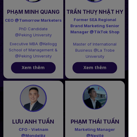
PHẠM MINH QUANG
TRẦN THUỴ NHẬT HY
Former SEA Regional
CEO @Tomorrow Marketers
Brand Marketing Senior
PhD Candidate
Manager @TikTok Shop
@Peking University
Executive MBA @Kellogg
Master of International
School of Management &
Business @La Trobe
@Peking University
University
Xem thêm
Xem thêm
LƯU ANH TUẤN
PHẠM THÁI TUẤN
CFO - Vietnam
Marketing Manager
@Mondelēz
@Nestlé