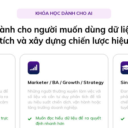
KHÓA HỌC DÀNH CHO AI
ành cho người muốn dùng dữ li
tích và xây dựng chiến lược hiệ
Marketer / BA / Growth / Strategy
Sin
ệu để
Những người thường xuyên làm việc với
Đan
a ra
số liệu và cần tư duy phân tích để tối
phâ
ì cảm
ưu hiệu suất chiến dịch, vận hành hoặc
chi
tăng trưởng doanh nghiệp.
tuy
 trực
Muốn đọc hiểu dữ liệu để ra quyết
định nhanh hơn