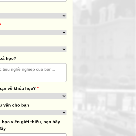
*
hoá học?
bạn về khóa học?
*
ư vấn cho bạn
học viên giới thiệu, bạn hãy
đây