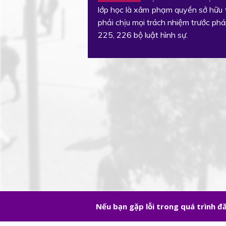
lớp học là xâm phạm quyền sở hữu t
phải chịu mọi trách nhiệm trước phá
225, 226 bộ luật hình sự.
Nếu bạn gặp lỗi trong quá trình 