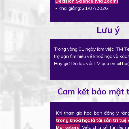
Decision Science (via Zoom)
- Khai giảng: 21/07/2026
Lưu ý
Trong vòng 01 ngày làm việc, TM Te
trợ bạn tìm hiểu về khoá học và xác
Hãy giữ liên lạc với TM qua email ho
Cam kết bảo mật t
Khi tham gia học, bạn đồng ý rằ
trong khóa học là tài sản trí tu
Marketers
.
Việc chia sẻ tài liệu 