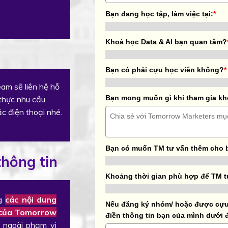
Bạn đang học tập, làm việc tại:
*
Khoá học Data & AI bạn quan tâm?
Bạn có phải cựu học viên không?
*
am sẽ liên hệ hỗ
Bạn mong muốn gì khi tham gia k
 thực nhu cầu.
ặc điện thoại nhé.
Bạn có muốn TM tư vấn thêm cho 
hông tin
Khoảng thời gian phù hợp để TM t
ng
các nội dung
Nếu đăng ký nhóm/ hoặc được cựu 
ệ của Tomorrow
điền thông tin bạn của mình dưới 
ra ngoài phạm vi