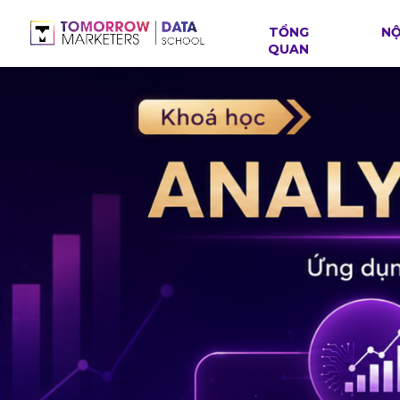
TỔNG
NỘ
QUAN