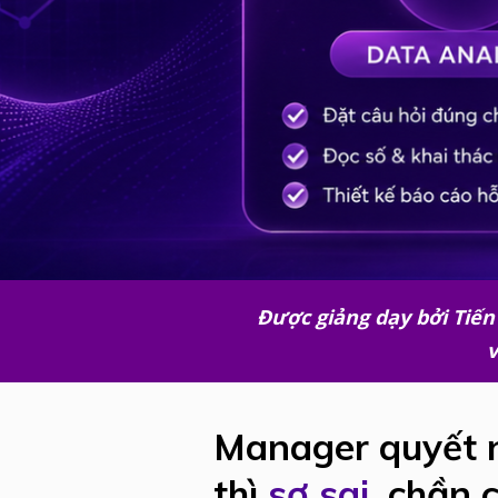
Được giảng dạy bởi Tiến 
v
Manager quyết 
thì
sợ sai
, chần c