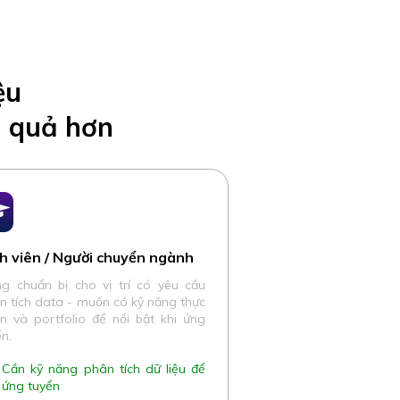
ệu
u quả hơn
h viên / Người chuyển ngành
g chuẩn bị cho vị trí có yêu cầu
n tích data - muốn có kỹ năng thực
ến và portfolio để nổi bật khi ứng
ển.
Cần kỹ năng phân tích dữ liệu để
ứng tuyển