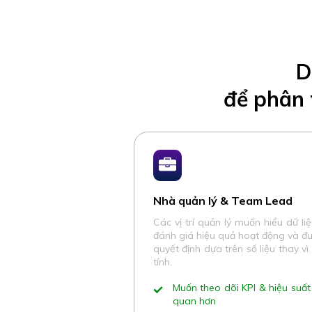
D
để phân 
Nhà quản lý & Team Lead
Các vị trí quản lý muốn hiểu dữ li
đánh giá hiệu quả hoạt động và đư
quyết định dựa trên số liệu thay v
tính.
Muốn theo dõi KPI & hiệu suất
quan hơn