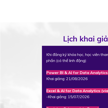
Lịch khai gi
Khi đăng ký khóa học, học viên tha
phần (có thể linh động):
Power BI & AI for Data Analytics
Khai giảng: 21/08/2026
Excel & AI for Data Analytics (v
-Khai giảng: 15/07/2026