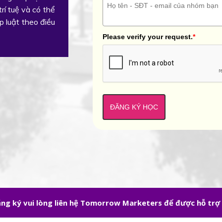
rí tuệ và có thể
p luật theo điều
Please verify your request.
*
ĐĂNG KÝ HỌC
đăng ký vui lòng liên hệ Tomorrow Marketers để được hỗ trợ