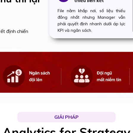
thiếu liên kết
File nằm khắp nơi, số liệu thiếu
đồng nhất nhưng Manager vẫn
phải quyết định nhanh dưới áp lực
KPI và ngân sách.
ết định chiến
GIẢI PHÁP
Analytics for Strategy