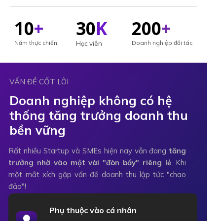
10
+
30
K
200
+
Năm thực chiến
Doanh nghiệp đối tác
Học viên
VẤN ĐỀ CỐT LÕI
Doanh nghiệp không có hệ
thống tăng trưởng doanh thu
bền vững
Rất nhiều Startup và SMEs hiện nay vẫn đang
tăng
trưởng nhờ vào một vài "đòn bẩy" riêng lẻ
. Khi
một mắt xích gặp vấn đề doanh thu lập tức "chao
đảo"!
Phụ thuộc vào cá nhân